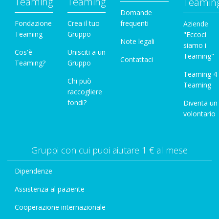
Teaming
Teaming
Teamin
Domande
Fondazione
Crea il tuo
frequenti
Aziende
Teaming
Gruppo
"Eccoci
Note legali
siamo i
Cos'è
Unisciti a un
Teaming"
Contattaci
Teaming?
Gruppo
Teaming 4
Chi può
Teaming
raccogliere
fondi?
Diventa un
volontario
Gruppi con cui puoi aiutare 1 € al mese
Dipendenze
Assistenza al paziente
Cooperazione internazionale