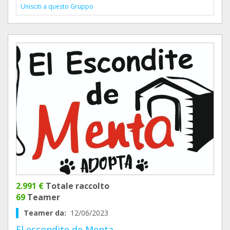
Unisciti a questo Gruppo
2.991 €
Totale raccolto
69
Teamer
Teamer da:
12/06/2023
El escondite de Menta