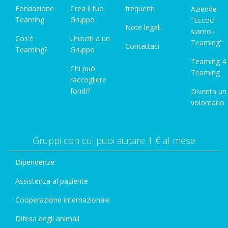
Fondazione
Crea il tuo
frequenti
Aziende
Teaming
Gruppo
"Eccoci
Note legali
siamo i
Cos'è
Unisciti a un
Teaming"
Contattaci
Teaming?
Gruppo
Teaming 4
Chi può
Teaming
raccogliere
fondi?
Diventa un
volontario
Gruppi con cui puoi aiutare 1 € al mese
Dipendenze
Assistenza al paziente
Cooperazione internazionale
Difesa degli animali