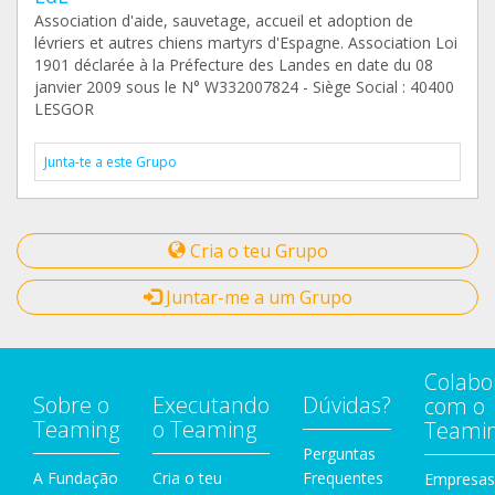
Association d'aide, sauvetage, accueil et adoption de
lévriers et autres chiens martyrs d'Espagne. Association Loi
1901 déclarée à la Préfecture des Landes en date du 08
janvier 2009 sous le N° W332007824 - Siège Social : 40400
LESGOR
Junta-te a este Grupo
Cria o teu Grupo
Juntar-me a um Grupo
Colabo
Sobre o
Executando
Dúvidas?
com o
Teaming
o Teaming
Teami
Perguntas
A Fundação
Cria o teu
Frequentes
Empresas