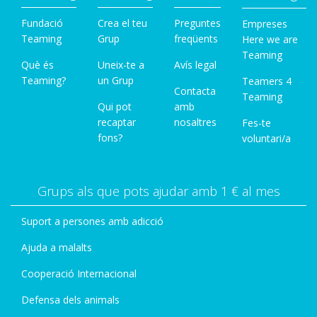
Fundació
Crea el teu
Preguntes
Empreses
Teaming
Grup
freqüents
Here we are
Teaming
Què és
Uneix-te a
Avís legal
Teaming?
un Grup
Teamers 4
Contacta
Teaming
Qui pot
amb
recaptar
nosaltres
Fes-te
fons?
voluntari/a
Grups als que pots ajudar amb 1 € al mes
Suport a persones amb adicció
Ajuda a malalts
Cooperació Internacional
Defensa dels animals