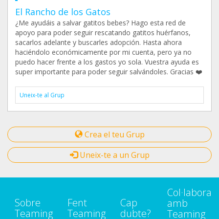
El Rancho de los Gatos
¿Me ayudáis a salvar gatitos bebes? Hago esta red de
apoyo para poder seguir rescatando gatitos huérfanos,
sacarlos adelante y buscarles adopción. Hasta ahora
haciéndolo económicamente por mi cuenta, pero ya no
puedo hacer frente a los gastos yo sola. Vuestra ayuda es
super importante para poder seguir salvándoles. Gracias ❤️
Uneix-te al Grup
Crea el teu Grup
Uneix-te a un Grup
Col·labora
Sobre
Fent
Cap
amb
Teaming
Teaming
dubte?
Teaming