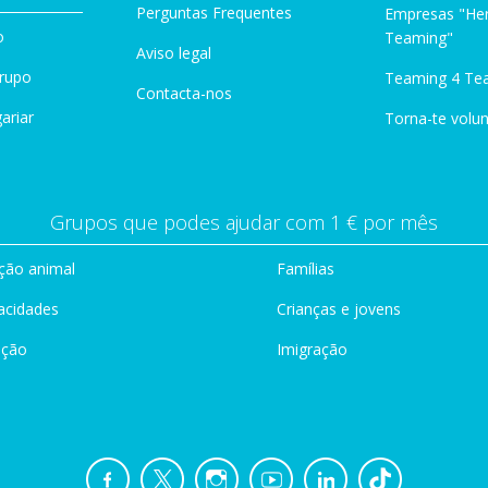
Perguntas Frequentes
Empresas "Her
o
Teaming"
Aviso legal
Grupo
Teaming 4 Te
Contacta-nos
ariar
Torna-te volun
Grupos que podes ajudar com 1 € por mês
ção animal
Famílias
acidades
Crianças e jovens
ação
Imigração