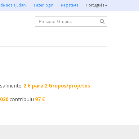
 de nos ajudar?
Fazer login
Regista-te
Português
Procurar
nsalmente:
2 € para 2 Grupos/projetos
2020
contribuiu
97 €