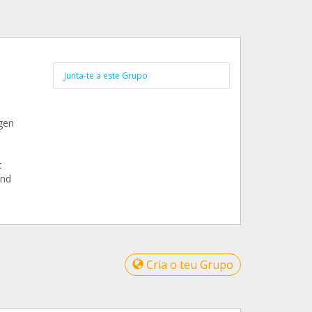
Junta-te a este Grupo
gen
t
und
Cria o teu Grupo