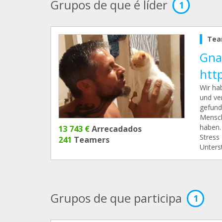
Grupos de que é líder
1
Tea
Gna
htt
Wir ha
und ve
gefund
Mensch
haben.
13 743 €
Arrecadados
Stress
241
Teamers
Unters
Grupos de que participa
1