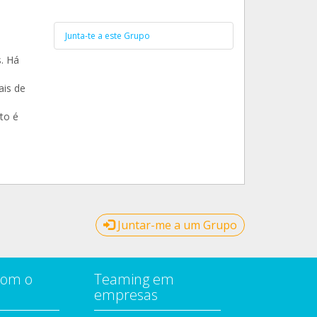
Junta-te a este Grupo
. Há
ais de
to é
Juntar-me a um Grupo
com o
Teaming em
empresas