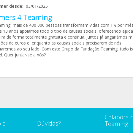
mer desde:
03/01/2025
mers 4 Teaming
ming, mais de 430 000 pessoas transformam vidas com 1 € por mês
e 13 anos apoiamos todo o tipo de causas sociais, oferecendo ajuda
eira de forma totalmente gratuita e contínua. Juntos já angariámos m
hões de euros e, enquanto as causas sociais precisarem de nós,
uaremos ao seu lado. Com este Grupo da Fundação Teaming, tudo is
l. Quer juntar-se a nós?
Colabora 
 o
Dúvidas?
Teaming