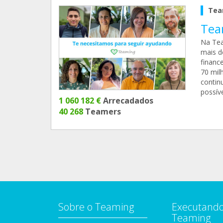
Tea
Tea
Na Tea
mais d
financ
70 mil
contin
possíve
1 060 182 €
Arrecadados
40 268
Teamers
Sobre o Teaming
Executando
Teaming