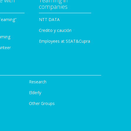
e with
Teaming in
companies
Teaming"
NTT DATA
Credito y caución
aming
Employees at SEAT&Cupra
unteer
Research
Elderly
Other Groups