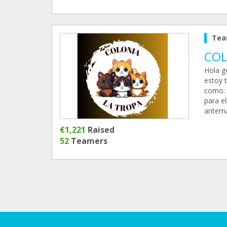
Tea
COL
Hola ge
estoy 
como: c
para e
antema
€1,221
Raised
52
Teamers