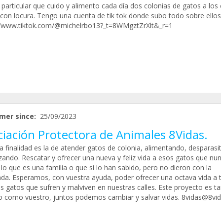
particular que cuido y alimento cada día dos colonias de gatos a los 
 con locura. Tengo una cuenta de tik tok donde subo todo sobre ellos
//www.tiktok.com/@michelrbo13?_t=8WMgztZrXlt&_r=1
mer since:
25/09/2023
iación Protectora de Animales 8Vidas.
a finalidad es la de atender gatos de colonia, alimentando, desparasi
izando. Rescatar y ofrecer una nueva y feliz vida a esos gatos que nu
lo que es una familia o que si lo han sabido, pero no dieron con la
da. Esperamos, con vuestra ayuda, poder ofrecer una octava vida a 
os gatos que sufren y malviven en nuestras calles. Este proyecto es t
o como vuestro, juntos podemos cambiar y salvar vidas. 8vidas@8vid