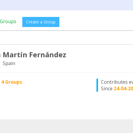
Groups
Create a Group
 Martín Fernández
, Spain
n
4 Groups
Contributes e
Since
24-04-2