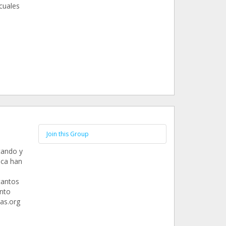
cuales
Join this Group
tando y
nca han
tantos
anto
as.org