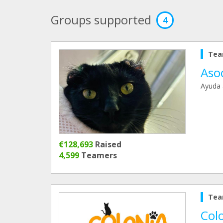
Groups supported
4
Tea
Aso
Ayuda 
€128,693
Raised
4,599
Teamers
Tea
Col