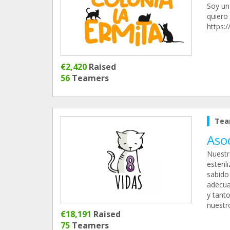
Soy un 
quiero
https:
€2,420
Raised
56
Teamers
Tea
Asoc
Nuestr
esteril
sabido 
adecua
y tant
nuestr
€18,191
Raised
75
Teamers