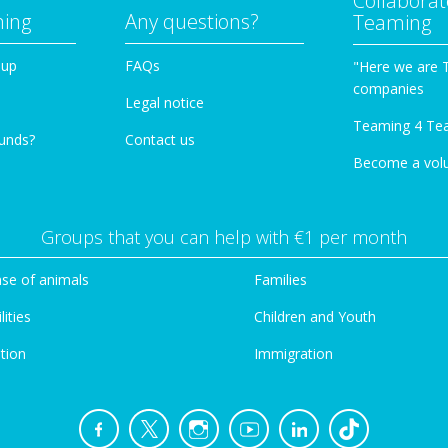
Collaborat
ming
Any questions?
Teaming
oup
FAQs
"Here we are 
companies
Legal notice
Teaming 4 Te
funds?
Contact us
Become a vol
Groups that you can help with €1 per month
se of animals
Families
lities
Children and Youth
tion
Immigration