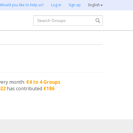
Would you like to help us?
Log in
Sign up
English
Search
very month:
€4 to 4 Groups
022
has contributed
€186