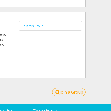
Join this Group
era,
es
ero
Join a Group