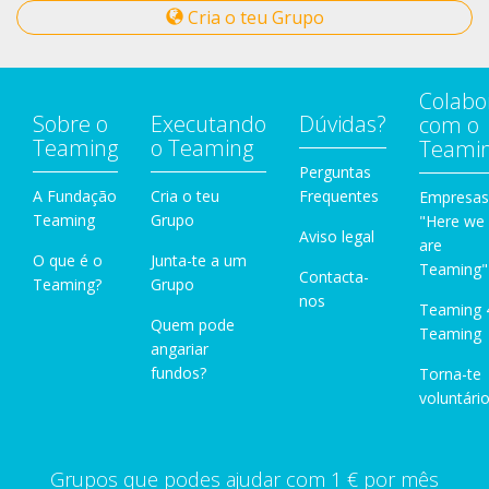
Cria o teu Grupo
Colabo
Sobre o
Executando
Dúvidas?
com o
Teaming
o Teaming
Teami
Perguntas
A Fundação
Cria o teu
Frequentes
Empresas
Teaming
Grupo
"Here we
Aviso legal
are
O que é o
Junta-te a um
Teaming"
Contacta-
Teaming?
Grupo
nos
Teaming 
Quem pode
Teaming
angariar
fundos?
Torna-te
voluntário
Grupos que podes ajudar com 1 € por mês