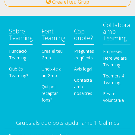
Crea el teu Grup
Col·labora
Sobre
Fent
Cap
amb
Teaming
Teaming
dubte?
Teaming
Fundació
Crea el teu
Preguntes
Empreses
Teaming
Grup
freqüents
Here we are
Teaming
Què és
Uneix-te a
Avís legal
Teaming?
un Grup
Teamers 4
Contacta
Teaming
Qui pot
amb
recaptar
nosaltres
Fes-te
fons?
voluntari/a
Grups als que pots ajudar amb 1 € al mes