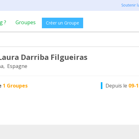
Soutenir 
g ?
Groupes
Créer un Groupe
Laura Darriba Filgueiras
na, Espagne
e
1 Groupes
Depuis le
09-1