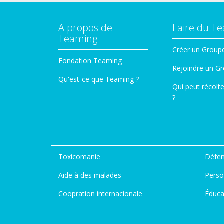
A propos de
Faire du T
Teaming
Créer un Group
Fondation Teaming
Rejoindre un G
Qu'est-ce que Teaming ?
Qui peut récolt
?
Toxicomanie
Défen
Aide à des malades
Perso
Coopration internacionale
Éduca