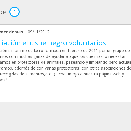
ipe
1
mer depuis :
09/11/2012
iación el cisne negro voluntarios
ción sin ánimo de lucro formada en febrero de 2011 por un grupo de
arios con muchas ganas de ayudar a aquellos que más lo necesitan.
mos en protectoras de animales, paseando y limpiando pero actua
ramos, además de con varias protectoras, con otras asociaciones d
(recogidas de alimentos,etc...) Echa un ojo a nuestra página web y
ok!!