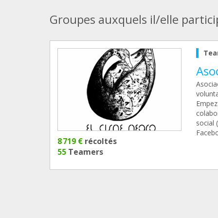
Groupes auxquels il/elle partic
Tea
Asoc
Asocia
volunt
Empeza
colabo
social 
Facebo
8 719 €
récoltés
55
Teamers