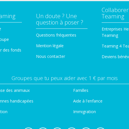
Collaborer
eaming
Un doute ? Une
Teaming
question à poser ?
e
Entreprises He
Questions fréquentes
Teaming
roupe
Mention légale
Teaming 4 Te
er des fonds
Nous contacter
Deviens bénév
Groupes que tu peux aider avec 1 € par mois
se des animaux
Familles
nnes handicapées
Aide à l'enfance
tion
Immigration