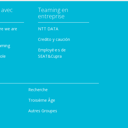
 avec
Teaming en
entreprise
re we are
NTT DATA
Credito y caución
aming
Employé·e·s de
ole
SEAT&Cupra
Recherche
Troisième Âge
Autres Groupes