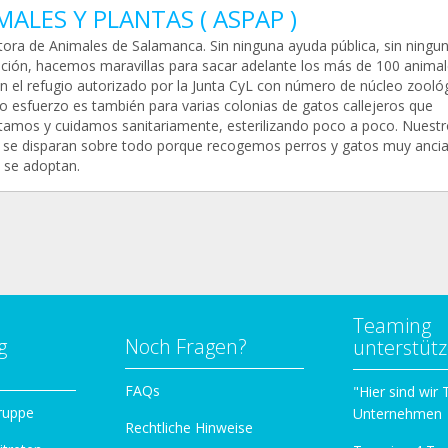
MALES Y PLANTAS ( ASPAP )
tora de Animales de Salamanca. Sin ninguna ayuda pública, sin ningu
ción, hacemos maravillas para sacar adelante los más de 100 anima
en el refugio autorizado por la Junta CyL con número de núcleo zoológ
o esfuerzo es también para varias colonias de gatos callejeros que
tamos y cuidamos sanitariamente, esterilizando poco a poco. Nuestr
 se disparan sobre todo porque recogemos perros y gatos muy anci
 se adoptan.
Teaming
g
Noch Fragen?
unterstüt
n
FAQs
"Hier sind wir
ruppe
Unternehmen
Rechtliche Hinweise