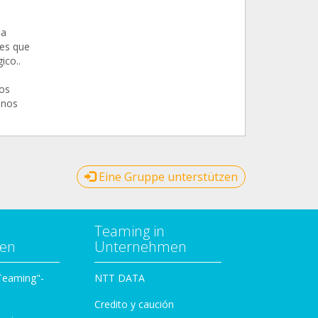
na
les que
ico..
os
anos
Eine Gruppe unterstützen
Teaming in
zen
Unternehmen
 Teaming"-
NTT DATA
Credito y caución