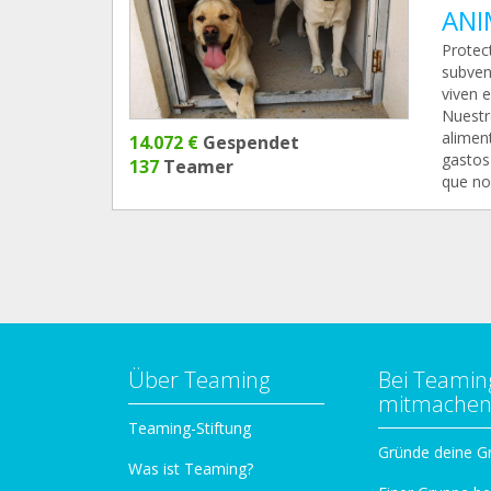
ANI
Protec
subven
viven 
Nuestr
alimen
14.072 €
Gespendet
gastos
137
Teamer
que no
Über Teaming
Bei Teamin
mitmache
Teaming-Stiftung
Gründe deine G
Was ist Teaming?