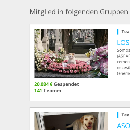
Mitglied in folgenden Gruppen
Tea
LOS
Somos 
(ASPAP
cement
necesi
tenemo
20.084 €
Gespendet
141
Teamer
Tea
ASO