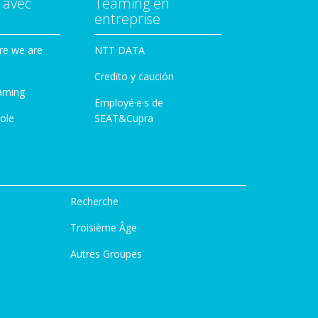
 avec
Teaming en
entreprise
re we are
NTT DATA
Credito y caución
aming
Employé·e·s de
ole
SEAT&Cupra
Recherche
Troisième Âge
Autres Groupes