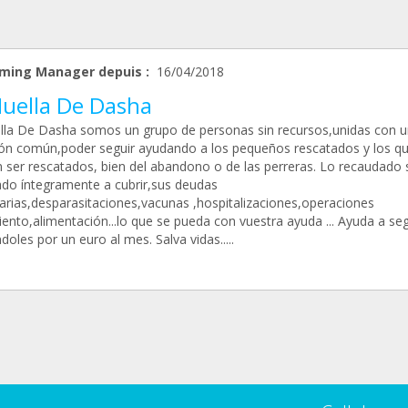
ming Manager depuis :
16/04/2018
Huella De Dasha
lla De Dasha somos un grupo de personas sin recursos,unidas con 
ión común,poder seguir ayudando a los pequeños rescatados y los q
 ser rescatados, bien del abandono o de las perreras. Lo recaudado 
ado íntegramente a cubrir,sus deudas
narias,desparasitaciones,vacunas ,hospitalizaciones,operaciones
ento,alimentación...lo que se pueda con vuestra ayuda ... Ayuda a seg
oles por un euro al mes. Salva vidas.....