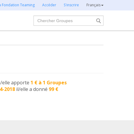
la Fondation Teaming
Accéder
S'inscrire
Français
Chercher
l/elle apporte
1 € à 1 Groupes
4-2018
il/elle a donné
99 €