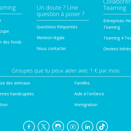
Collaborer
eaming
Un doute ? Une
Teaming
question à poser ?
e
Entreprises He
Questions fréquentes
Teaming
roupe
Mention légale
Teaming 4 Te
er des fonds
Nous contacter
Deviens bénév
Groupes que tu peux aider avec 1 € par mois
se des animaux
Familles
nnes handicapées
Aide à l'enfance
tion
Immigration