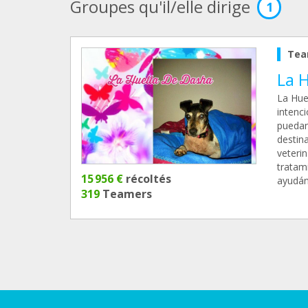
Groupes qu'il/elle dirige
1
Tea
La 
La Hue
intenc
puedan
destin
veteri
tratami
15 956 €
récoltés
ayudánd
319
Teamers