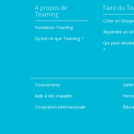
A propos de
Faire du T
Teaming
Créer un Group
Fondation Teaming
Rejoindre un G
Qu'est-ce que Teaming ?
Qui peut récolt
?
Toxicomanie
Défen
Aide à des malades
Perso
Coopration internacionale
Éduca