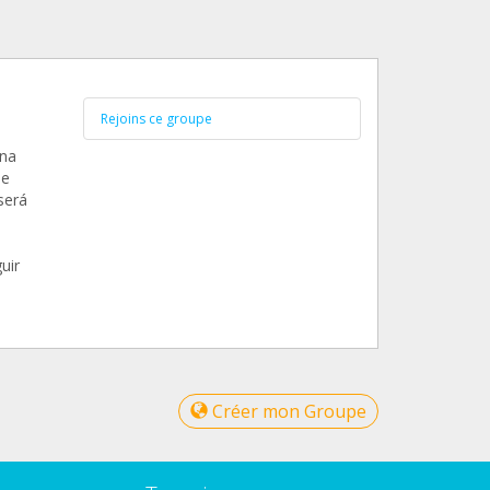
Rejoins ce groupe
una
ue
será
uir
Créer mon Groupe