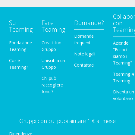
Collabo
Su
Fare
Domande?
con
Teaming
Teaming
Teamin
Domande
Fondazione
Crea il tuo
frequenti
Aziende
Teaming
Gruppo
"Eccoci
Note legali
siamo i
Cos'è
Unisciti a un
Teaming"
Contattaci
Teaming?
Gruppo
Teaming 4
Chi può
Teaming
raccogliere
fondi?
Diventa un
volontario
Gruppi con cui puoi aiutare 1 € al mese
Dipendenze