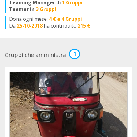
Teaming Manager di
1 Gruppi
Teamer in
3 Gruppi
Dona ogni mese:
4 € a 4 Gruppi
Da
25-10-2018
ha contribuito
215 €
1
Gruppi che amministra