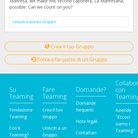
Manresa, we make this second caponera, La Manresana,
possible. Can we count on you?
Unisciti a questo Gruppo
Crea il tuo Gruppo
Entra a far parte di un Gruppo
Collabo
Su
Fare
Domande?
con
Teaming
Teaming
Teamin
Domande
Fondazione
Crea il tuo
frequenti
Aziende
Teaming
Gruppo
"Eccoci
Note legali
siamo i
Cos'è
Unisciti a un
Teaming"
Contattaci
Teaming?
Gruppo