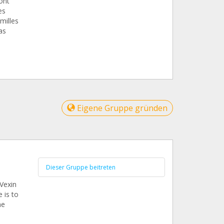
ont
es
milles
as
Eigene Gruppe gründen
Dieser Gruppe beitreten
Vexin
 is to
he