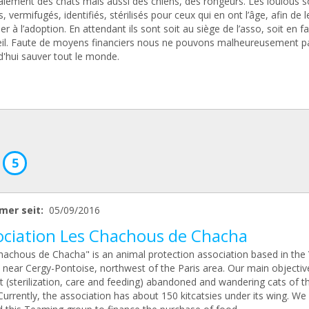
palement des chats mais aussi des chiens, des rongeurs. Les loulous s
, vermifugés, identifiés, stérilisés pour ceux qui en ont l’âge, afin de l
r à l’adoption. En attendant ils sont soit au siège de l’asso, soit en fa
eil. Faute de moyens financiers nous ne pouvons malheureusement p
d'hui sauver tout le monde.
5
mer seit:
05/09/2016
ociation Les Chachous de Chacha
hachous de Chacha" is an animal protection association based in the 
 near Cergy-Pontoise, northwest of the Paris area. Our main objective
t (sterilization, care and feeding) abandoned and wandering cats of t
Currently, the association has about 150 kitcatsies under its wing. We