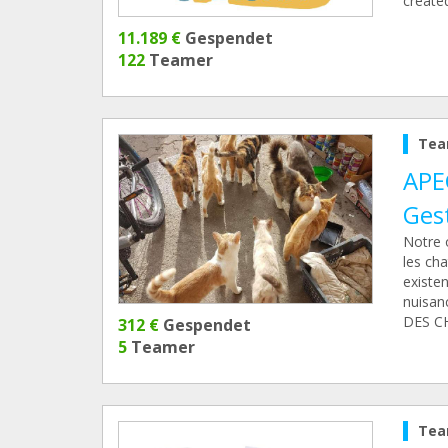
create
11.189 €
Gespendet
122
Teamer
Tea
APEG
Gest
Notre o
les cha
existen
nuisanc
DES C
312 €
Gespendet
5
Teamer
Tea