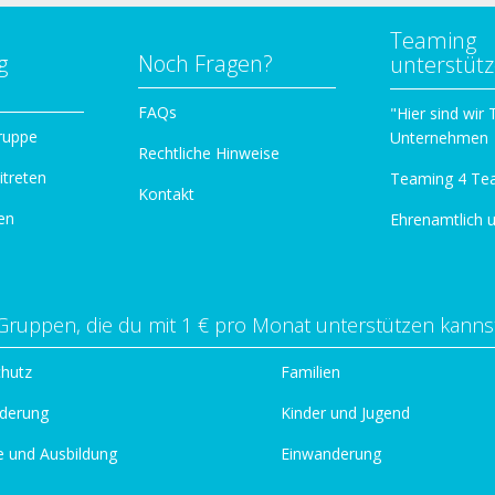
Teaming
g
Noch Fragen?
unterstüt
n
FAQs
"Hier sind wir
ruppe
Unternehmen
Rechtliche Hinweise
itreten
Teaming 4 Te
Kontakt
en
Ehrenamtlich 
Gruppen, die du mit 1 € pro Monat unterstützen kanns
chutz
Familien
derung
Kinder und Jugend
e und Ausbildung
Einwanderung