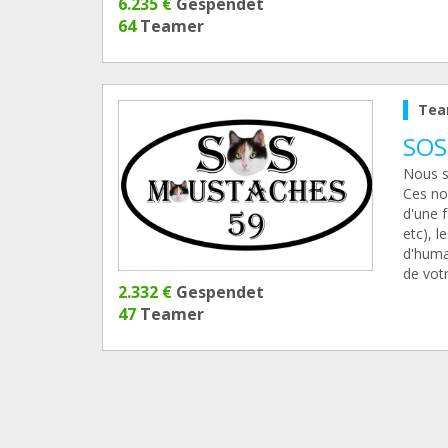
6.235 €
Gespendet
64
Teamer
Tea
SOS
Nous s
Ces no
d'une f
etc), l
d'humai
de votr
2.332 €
Gespendet
47
Teamer