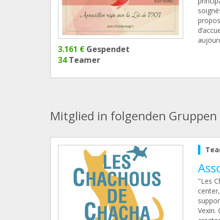
princi
soignés
propose
d’accu
aujour
3.161 €
Gespendet
34
Teamer
Mitglied in folgenden Gruppen
Tea
Ass
"Les C
center,
suppor
Vexin. 