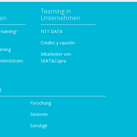
Teaming in
zen
Unternehmen
 Teaming"-
NTT DATA
Credito y caución
aming
Mitarbeiter von
unterstützen
SEAT&Cupra
t
Forschung
Senioren
Sonstige