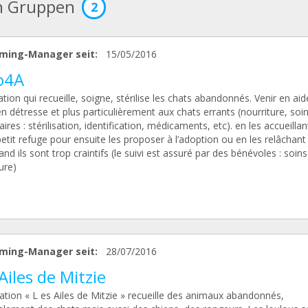
n Gruppen
2
ming-Manager seit:
15/05/2016
o4A
tion qui recueille, soigne, stérilise les chats abandonnés. Venir en ai
n détresse et plus particulièrement aux chats errants (nourriture, soi
aires : stérilisation, identification, médicaments, etc). en les accueilla
etit refuge pour ensuite les proposer à l’adoption ou en les relâchant
and ils sont trop craintifs (le suivi est assuré par des bénévoles : soins
ure)
ming-Manager seit:
28/07/2016
Ailes de Mitzie
ation « L es Ailes de Mitzie » recueille des animaux abandonnés,