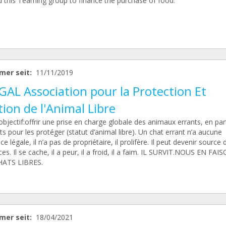
d this Teaming group to finance the purchase of food.
mer seit:
11/11/2019
AL Association pour la Protection Et
ion de l'Animal Libre
bjectif:offrir une prise en charge globale des animaux errants, en part
ts pour les protéger (statut d’animal libre). Un chat errant n’a aucune
ce légale, il n’a pas de propriétaire, il prolifère. Il peut devenir source 
es. Il se cache, il a peur, il a froid, il a faim. IL SURVIT.NOUS EN FAI
HATS LIBRES.
mer seit:
18/04/2021