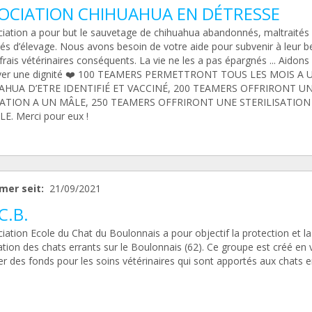
OCIATION CHIHUAHUA EN DÉTRESSE
ciation a pour but le sauvetage de chihuahua abandonnés, maltraités 
és d’élevage. Nous avons besoin de votre aide pour subvenir à leur b
frais vétérinaires conséquents. La vie ne les a pas épargnés ... Aidons 
ver une dignité ❤️ 100 TEAMERS PERMETTRONT TOUS LES MOIS A 
AHUA D’ETRE IDENTIFIÉ ET VACCINÉ, 200 TEAMERS OFFRIRONT U
ATION A UN MÂLE, 250 TEAMERS OFFRIRONT UNE STERILISATION
E. Merci pour eux !
mer seit:
21/09/2021
C.B.
iation Ecole du Chat du Boulonnais a pour objectif la protection et la
sation des chats errants sur le Boulonnais (62). Ce groupe est créé en
er des fonds pour les soins vétérinaires qui sont apportés aux chats e