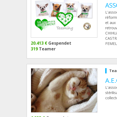
ASS
L'asso
réform
et aux 
retrou
CHIHU
CASTR
20.413 €
Gespendet
FEMELL
319
Teamer
Tea
A.E.
L'assoc
stérili
collect