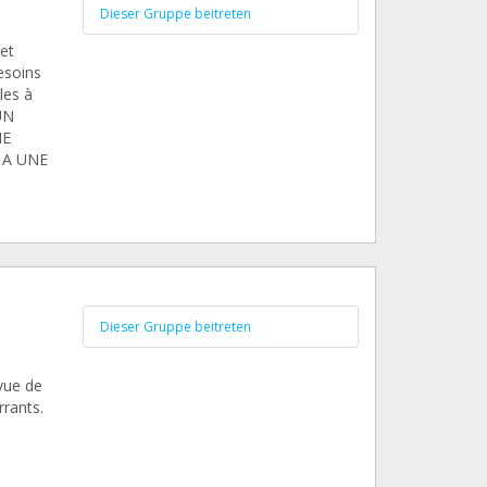
Dieser Gruppe beitreten
et
esoins
les à
UN
NE
 A UNE
Dieser Gruppe beitreten
 vue de
rrants.