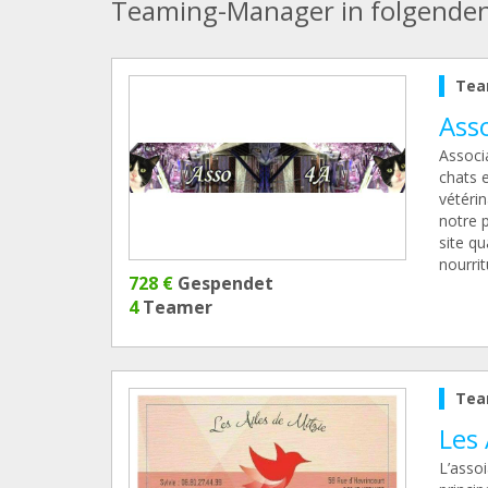
Teaming-Manager in folgende
Tea
Ass
Associa
chats e
vétérin
notre p
site qu
nourrit
728 €
Gespendet
4
Teamer
Tea
Les 
L’assoi