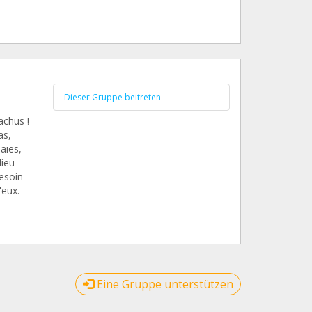
Dieser Gruppe beitreten
achus !
as,
laies,
lieu
besoin
'eux.
Eine Gruppe unterstützen