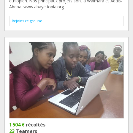
éthiopien. Nos principaux projets sont à Walmara et Addis-
Abeba. www.abayetiopia.org
Rejoins ce groupe
1 504 €
récoltés
23
Teamers