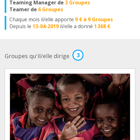
Teaming Manager de
3 Groupes
Teamer de
6 Groupes
Chaque mois il/elle apporte
9 € à 9 Groupes
Depuis le
13-04-2019
il/elle a donné
1 368 €
3
Groupes qu'il/elle dirige