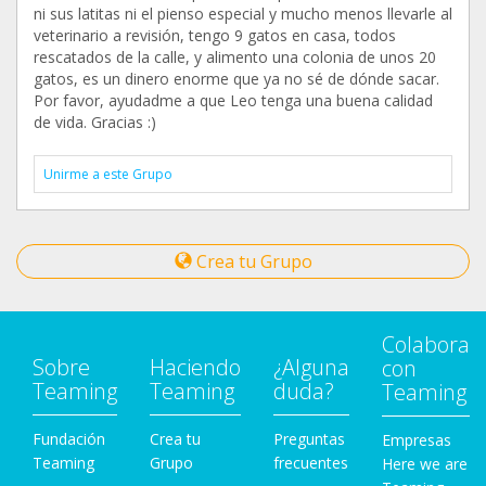
ni sus latitas ni el pienso especial y mucho menos llevarle al
veterinario a revisión, tengo 9 gatos en casa, todos
rescatados de la calle, y alimento una colonia de unos 20
gatos, es un dinero enorme que ya no sé de dónde sacar.
Por favor, ayudadme a que Leo tenga una buena calidad
de vida. Gracias :)
Unirme a este Grupo
Crea tu Grupo
Colabora
Sobre
Haciendo
¿Alguna
con
Teaming
Teaming
duda?
Teaming
Fundación
Crea tu
Preguntas
Empresas
Teaming
Grupo
frecuentes
Here we are