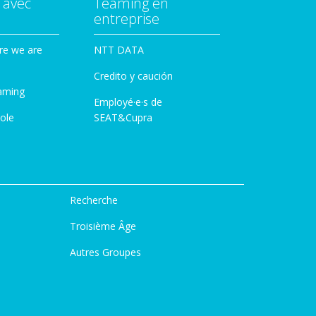
 avec
Teaming en
entreprise
re we are
NTT DATA
Credito y caución
aming
Employé·e·s de
ole
SEAT&Cupra
Recherche
Troisième Âge
Autres Groupes