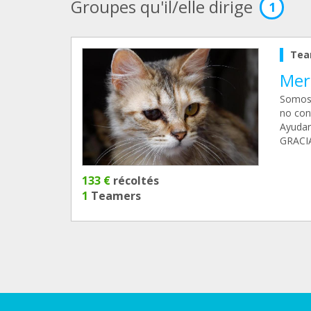
Groupes qu'il/elle dirige
1
Tea
Mer
Somos u
no con
Ayudar
GRACI
133 €
récoltés
1
Teamers