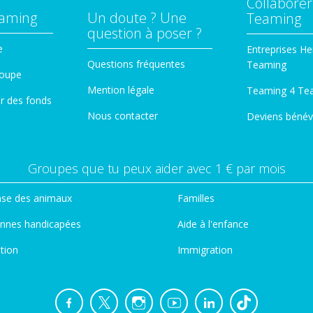
Collaborer
eaming
Un doute ? Une
Teaming
question à poser ?
e
Entreprises He
Questions fréquentes
Teaming
roupe
Mention légale
Teaming 4 Te
er des fonds
Nous contacter
Deviens bénév
Groupes que tu peux aider avec 1 € par mois
se des animaux
Familles
nnes handicapées
Aide à l'enfance
tion
Immigration