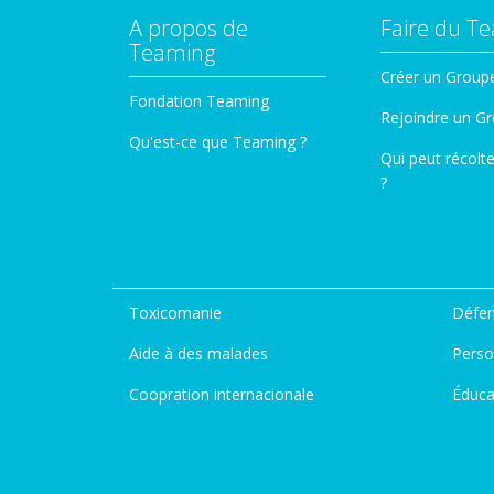
A propos de
Faire du T
Teaming
Créer un Group
Fondation Teaming
Rejoindre un G
Qu'est-ce que Teaming ?
Qui peut récolt
?
Toxicomanie
Défen
Aide à des malades
Perso
Coopration internacionale
Éduca