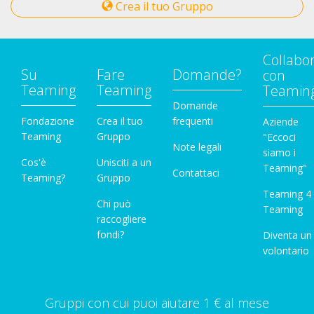
Crea il tuo Gruppo
Collabo
Su
Fare
Domande?
con
Teaming
Teaming
Teamin
Domande
Fondazione
Crea il tuo
frequenti
Aziende
Teaming
Gruppo
"Eccoci
Note legali
siamo i
Cos'è
Unisciti a un
Teaming"
Contattaci
Teaming?
Gruppo
Teaming 4
Chi può
Teaming
raccogliere
fondi?
Diventa un
volontario
Gruppi con cui puoi aiutare 1 € al mese