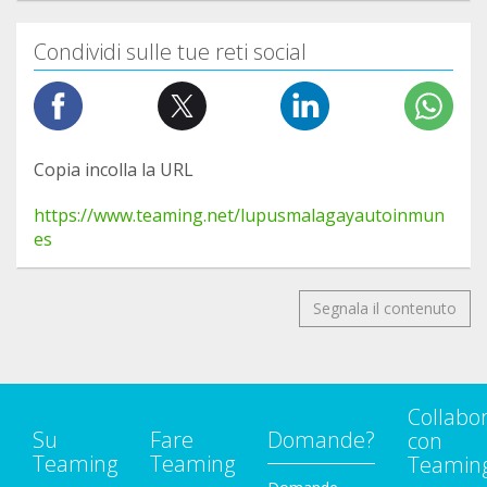
Condividi sulle tue reti social
Copia incolla la URL
https://www.teaming.net/lupusmalagayautoinmun
es
Segnala il contenuto
Collabo
Su
Fare
Domande?
con
Teaming
Teaming
Teamin