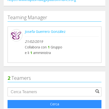
Teaming Manager
Josefa Guerrero González
21/02/2019
Collabora con
1
Gruppo
e li
1
amministra
2
Teamers
groupProfile.searchForm.search.text???
Cerca