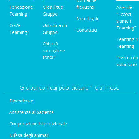
Domande
Fondazione
Crea il tuo
frequenti
Aziende
Teaming
Gruppo
"Eccoci
Note legali
siamo i
Cos'è
Unisciti a un
Teaming"
Contattaci
Teaming?
Gruppo
Teaming 4
Chi può
Teaming
raccogliere
fondi?
Diventa un
volontario
Gruppi con cui puoi aiutare 1 € al mese
Dipendenze
Assistenza al paziente
Cooperazione internazionale
Difesa degli animali