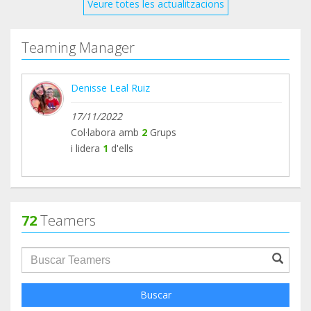
Os dejo nuestra página de Instagram para que
Veure totes les actualitzacions
podáis ver nuestro día a día ❤️ MUCHÍSIMAS
GRACIAS POR TODO EL APOYO❤️
Teaming Manager
Denisse Leal Ruiz
17/11/2022
Col·labora amb
2
Grups
i lidera
1
d'ells
72
Teamers
groupProfile.searchForm.search.text???
Buscar