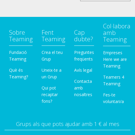
Col·labora
Sobre
Fent
Cap
amb
Teaming
Teaming
dubte?
Teaming
Fundació
Crea el teu
Preguntes
Empreses
Teaming
Grup
freqüents
Here we are
Teaming
Què és
Uneix-te a
Avís legal
Teaming?
un Grup
Teamers 4
Contacta
Teaming
Qui pot
amb
recaptar
nosaltres
Fes-te
fons?
voluntari/a
Grups als que pots ajudar amb 1 € al mes