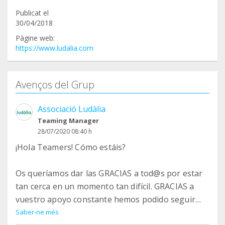
Publicat el
30/04/2018
Pàgine web:
https://www.ludalia.com
Avenços del Grup
Associació Ludàlia
Teaming Manager
28/07/2020 08:40 h
¡Hola Teamers! Cómo estáis?
Os queríamos dar las GRACIAS a tod@s por estar
tan cerca en un momento tan difícil. GRACIAS a
vuestro apoyo constante hemos podido seguir
normalizando el ocio y la cultura en estos meses
Saber-ne més