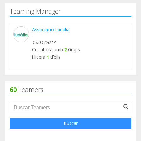
Teaming Manager
Associació Ludàlia
13/11/2017
Col·labora amb
2
Grups
i lidera
1
d'ells
60
Teamers
groupProfile.searchForm.search.text???
Buscar