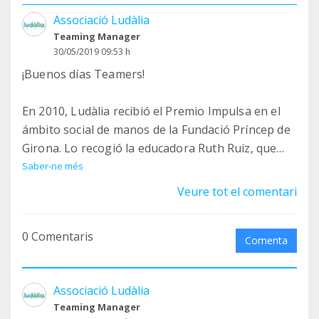
Associació Ludàlia
Teaming Manager
30/05/2019 09:53 h
¡Buenos días Teamers!
En 2010, Ludàlia recibió el Premio Impulsa en el
ámbito social de manos de la Fundació Príncep de
Girona. Lo recogió la educadora Ruth Ruiz, que
actualmente sigue trabajando en la fundación.
Saber-ne més
Este vídeo recoge a la perfección lo que significa
Veure tot el comentari
la DISCO para todos nosotros. ¡Larga vida al ocio!
0 Comentaris
Comenta
Associació Ludàlia
Teaming Manager