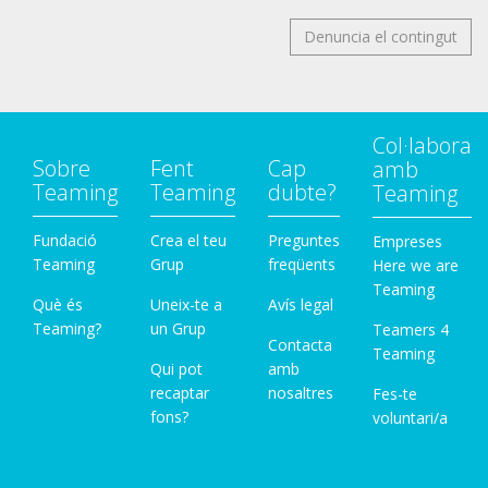
Denuncia el contingut
Col·labora
Sobre
Fent
Cap
amb
Teaming
Teaming
dubte?
Teaming
Fundació
Crea el teu
Preguntes
Empreses
Teaming
Grup
freqüents
Here we are
Teaming
Què és
Uneix-te a
Avís legal
Teaming?
un Grup
Teamers 4
Contacta
Teaming
Qui pot
amb
recaptar
nosaltres
Fes-te
fons?
voluntari/a