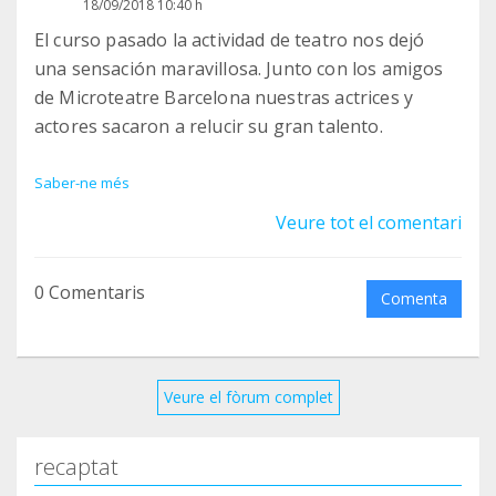
18/09/2018 10:40 h
El curso pasado la actividad de teatro nos dejó
una sensación maravillosa. Junto con los amigos
de Microteatre Barcelona nuestras actrices y
actores sacaron a relucir su gran talento.
A continuación, os dejamos el vídeo del día del
Saber-ne més
estreno de la divertidísima obra "Asturias...o
Veure tot el comentari
Madagascar?"
0 Comentaris
Comenta
Veure el fòrum complet
recaptat