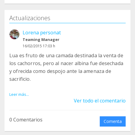
Actualizaciones
Lorena personat
Teaming Manager
16/02/2015 17:03 h
Lua es fruto de una camada destinada la venta de
los cachorros, pero al nacer albina fue desechada
y ofrecida como despojo ante la amenaza de
sacrificio.
Lorena la adoptó y le ofreció todo lo que otros le
Leer más...
Ver todo el comentario
negaron desde el momento de su nacimiento.
Pero unas semanas después empezó a ponerse
malita y tardaron mucho en averiguar que podía
0 Comentarios
Comenta
pasarle. Seguramente su madre le transmitió la
Leishmania.