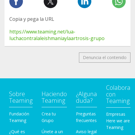
Copia y pega la URL
https://www.teaming.net/lua-
luchacontralaleishmaniaylaartrosis-grupo
Denuncia el contenido
Colabora
Sobre
Haciendo
¿Alguna
con
Teaming
Teaming
duda?
Teaming
Fundación
Crea tu
Preguntas
Empresas
Teaming
Grupo
frecuentes
Here we are
Teaming
¿Qué es
Únete a un
Aviso legal