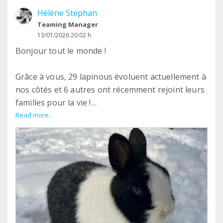
Hélène Stephan
Teaming Manager
13/01/2026 20:02 h
Bonjour tout le monde !
Grâce à vous, 29 lapinous évoluent actuellement à
nos côtés et 6 autres ont récemment rejoint leurs
familles pour la vie !
C’est avec votre aide que nous parvenons à payer
Read more...
les soins vétérinaires (certes en retard, mais on
finit par y arriver quand même :)). Merci pour cela,
merci pour tout et belle année 2026 !