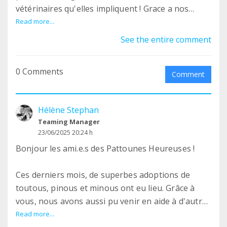
vétérinaires qu'elles impliquent ! Grace a nos
super benevoles, Ralph -un toutou dont l'humain
Read more...
est hospitalise- a pu rejoindre sa famille d'accueil
See the entire comment
au top a l'autre bout de la France, Georgia et ses
deux bébés lapereaux ont pu être sauves; Nala,
0 Comments
Bianca, Pomme, Litchi, et tant d'autres ont rejoint
Comment
les rangs des Pattounes et vous les découvrirez
prochainement sur nos réseaux.
Hélène Stephan
C'est grâce a vos dons que nous pouvons
Teaming Manager
subvenir a leurs soins, alors MERCI !
23/06/2025 20:24 h
Bonjour les ami.e.s des Pattounes Heureuses !
Ces derniers mois, de superbes adoptions de
toutous, pinous et minous ont eu lieu. Grâce à
vous, nous avons aussi pu venir en aide à d'autres
individus, de passage à nos côtés brièvement, ou
Read more...