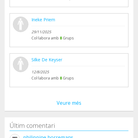
Ineke Priem
29/11/2025
Col·labora amb
8
Grups
Silke De Keyser
12/8/2025
Col·labora amb
8
Grups
Veure més
Últim comentari
philippine borremans