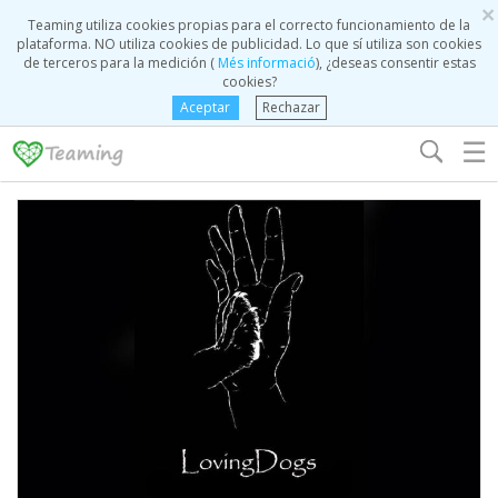
×
Teaming utiliza cookies propias para el correcto funcionamiento de la
plataforma. NO utiliza cookies de publicidad. Lo que sí utiliza son cookies
de terceros para la medición (
Més informació
), ¿deseas consentir estas
cookies?
Aceptar
Rechazar
☰