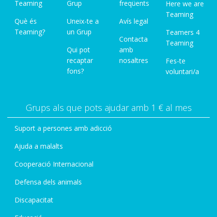
Teaming
Grup
freqüents
Here we are
Teaming
Què és
Uneix-te a
Avís legal
Teaming?
un Grup
Teamers 4
Contacta
Teaming
Qui pot
amb
recaptar
nosaltres
Fes-te
fons?
voluntari/a
Grups als que pots ajudar amb 1 € al mes
Suport a persones amb adicció
Ajuda a malalts
Cooperació Internacional
Defensa dels animals
Discapacitat