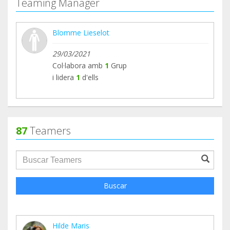
Teaming Manager
Blomme Lieselot
29/03/2021
Col·labora amb
1
Grup
i lidera
1
d'ells
87
Teamers
groupProfile.searchForm.search.text???
Buscar
Hilde Maris