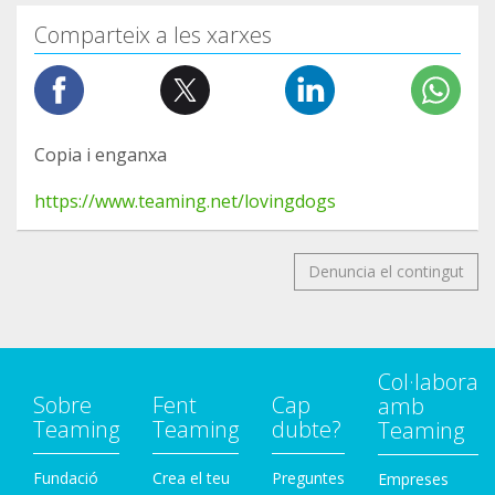
Comparteix a les xarxes
Copia i enganxa
https://www.teaming.net/lovingdogs
Denuncia el contingut
Col·labora
Sobre
Fent
Cap
amb
Teaming
Teaming
dubte?
Teaming
Fundació
Crea el teu
Preguntes
Empreses