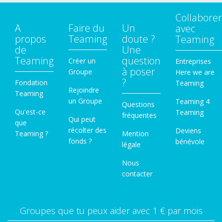
Collaborer
A
Faire du
Un
avec
propos
Teaming
doute ?
Teaming
de
Une
Teaming
question
Créer un
Entreprises
à poser
Groupe
Here we are
?
Fondation
Teaming
Rejoindre
Teaming
un Groupe
Teaming 4
Questions
Qu'est-ce
Teaming
fréquentes
Qui peut
que
récolter des
Deviens
Teaming ?
Mention
fonds ?
bénévole
légale
Nous
contacter
Groupes que tu peux aider avec 1 € par mois