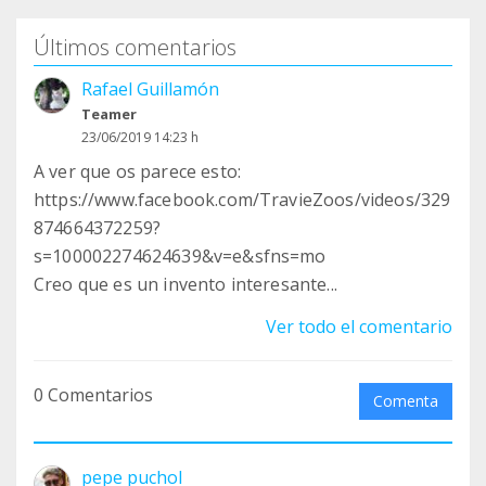
Últimos comentarios
Rafael Guillamón
Teamer
23/06/2019 14:23 h
A ver que os parece esto:
https://www.facebook.com/TravieZoos/videos/329
874664372259?
s=100002274624639&v=e&sfns=mo
Creo que es un invento interesante...
Ver todo el comentario
0 Comentarios
Comenta
pepe puchol