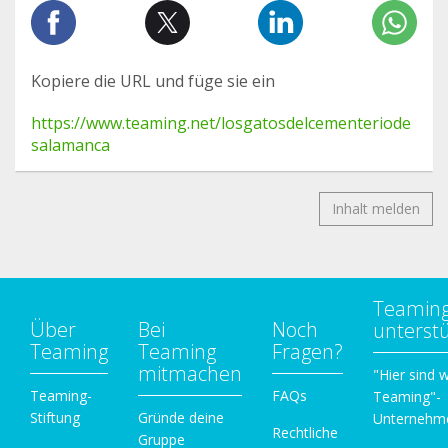
Kopiere die URL und füge sie ein
https://www.teaming.net/losgatosdelcementeriode
salamanca
Inhalt melden
Teamin
Über
Bei
Noch
unterst
Teaming
Teaming
Fragen?
mitmachen
"Hier sind w
Teaming-
FAQs
Teaming"-
Stiftung
Gründe deine
Unternehm
Rechtliche
Gruppe