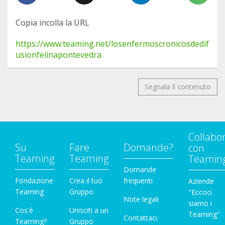
Copia incolla la URL
https://www.teaming.net/losenfermoscronicosdedif
usionfelinapontevedra
Segnala il contenuto
Collabo
Su
Fare
Domande?
con
Teaming
Teaming
Teamin
Domande
Fondazione
Crea il tuo
frequenti
Aziende
Teaming
Gruppo
"Eccoci
Note legali
siamo i
Cos'è
Unisciti a un
Teaming"
Contattaci
Teaming?
Gruppo