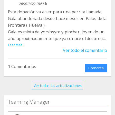
26/07/2022 05:56 h
Esta donación va a ser para una perrita llamada
Gala abandonada desde hace meses en Palos de la
Frontera ( Huelva ) .
Gala es mixta de yorshsyre y pincher ,joven de un
año aproximadamente que ya conoce el despreció
e indiferencia del humano . Ahora tenemos que
Leer más...
Ver todo el comentario
desparasitarla por dentro y por fuera ,hacer
analítica de sangre en enfermedades ,vacunarla y
esterilizarla . Esta muy delgada 4 kg ,también
1 Comentarios
Comenta
compraremos pienso para ella y un collar seresto
para protegerla de pulgas y garrapatas . Muchas
gracias queridos Teamineros por seguir
Ver todas las actualizaciones
colaborando con esta humilde asociación .
Teaming Manager