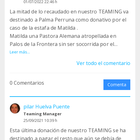
01/07/2022 22:46 h
La mitad de lo recaudado en nuestro TEAMING va
destinado a Palma Perruna como donativo por el
caso de la estafa de Matilda .
Matilda una Pastora Alemana atropellada en
Palos de la Frontera sin ser socorrida por el
causante . Al final Matilda a sido eutanasiada
Leer más...
debido a que tenía partida la cadera ,el fémur por
Ver todo el comentario
tres partes y una vértebra de la columna vertebral
. Sus dolores y sufrimiento han sido horribles y el
0 Comentarios
equipo médico del hospital en Valencia ha decidido
Comenta
no hacerla sufrir más . Las facturas de dicho
hospital quedan por pagar . Se ofreció una
pilar Huelva Puente
Madrina a correr con todos sus gastos ,siendo
Teaming Manager
todo mentira y resultando ser una estafadora .
25/09/2021 10:39 h
Gracias grupo .
Esta última donación de nuestro TEAMING se ha
destinado a pagar el resto que aún se debía de