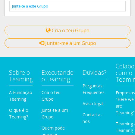
Junta-te a este Grupo
Cria o teu Grupo
Juntar-me a um Grupo
Colabo
Sobre o
Executando
Dúvidas?
com o
Teaming
o Teaming
Teami
Perguntas
A Fundação
Cria o teu
Frequentes
Empresas
Teaming
Grupo
"Here we
Aviso legal
are
O que é o
Junta-te a um
Teaming"
Contacta-
Teaming?
Grupo
nos
Teaming 
Quem pode
Teaming
angariar