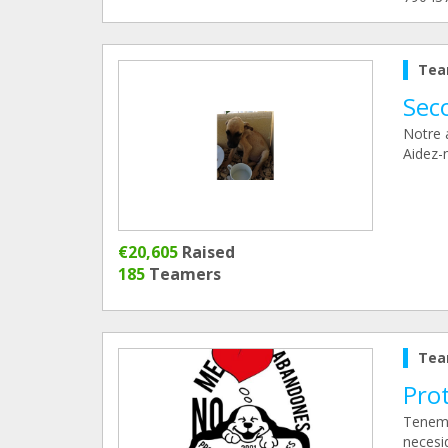
Tea
Sec
Notre 
Aidez-n
€20,605
Raised
185
Teamers
Tea
Pro
Tenemo
necesi