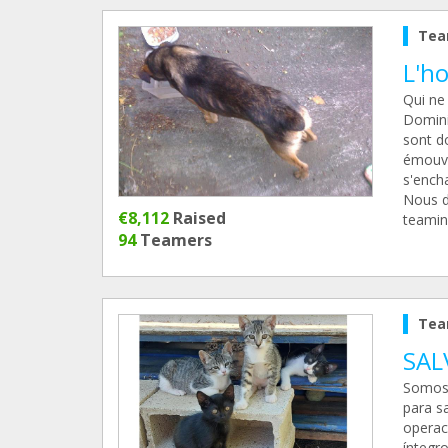
Tea
L'h
Qui ne
Domini
sont d
émouva
s'encha
Nous d
€8,112
Raised
teamin
94
Teamers
Tea
SAL
Somos 
para s
operac
íntegr