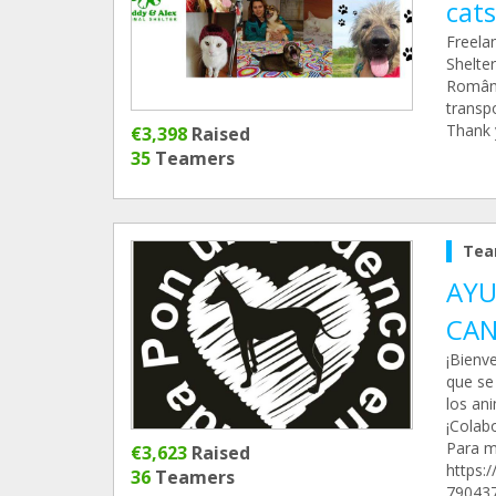
cats
Freelan
Shelte
Români
transp
Thank 
€3,398
Raised
35
Teamers
Tea
AYU
CAN
¡Bienv
que se
los an
¡Colab
Para m
€3,623
Raised
https:
36
Teamers
790437