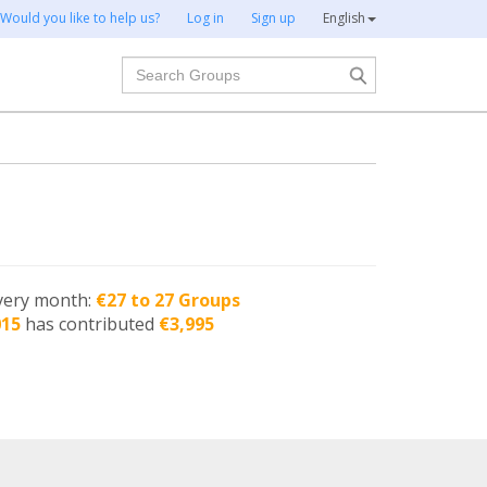
Would you like to help us?
Log in
Sign up
English
Search
very month:
€27 to 27 Groups
015
has contributed
€3,995