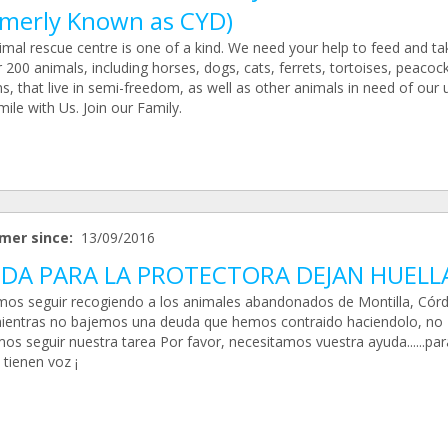
rmerly Known as CYD)
imal rescue centre is one of a kind. We need your help to feed and ta
 200 animals, including horses, dogs, cats, ferrets, tortoises, peacoc
s, that live in semi-freedom, as well as other animals in need of our 
mile with Us. Join our Family.
mer since:
13/09/2016
DA PARA LA PROTECTORA DEJAN HUELL
os seguir recogiendo a los animales abandonados de Montilla, Cór
ientras no bajemos una deuda que hemos contraido haciendolo, no
s seguir nuestra tarea Por favor, necesitamos vuestra ayuda......par
tienen voz ¡