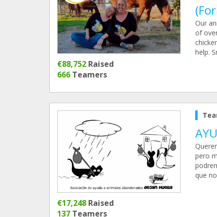
(Fo
Our an
of over
chicken
help. S
€88,752
Raised
666
Teamers
Tea
AYU
Querem
pero m
podremo
que no 
€17,248
Raised
137
Teamers