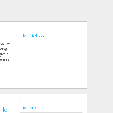
Join this Group
oba. We
ting
give a
penses
rld
Join this Group