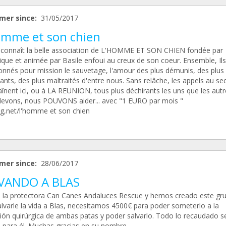
mer since:
31/05/2017
omme et son chien
 connaît la belle association de L'HOMME ET SON CHIEN fondée par
que et animée par Basile enfoui au creux de son coeur. Ensemble, Ils
onnés pour mission le sauvetage, l'amour des plus démunis, des plus
nts, des plus maltraités d'entre nous. Sans relâche, les appels au se
înent ici, ou à LA REUNION, tous plus déchirants les uns que les autr
evons, nous POUVONS aider... avec "1 EURO par mois "
g,net/l'homme et son chien
mer since:
28/06/2017
VANDO A BLAS
la protectora Can Canes Andaluces Rescue y hemos creado este gr
alvarle la vida a Blas, necesitamos 4500€ para poder someterlo a la
ión quirúrgica de ambas patas y poder salvarlo. Todo lo recaudado s
o para él. Muchas gracias en su nombre.