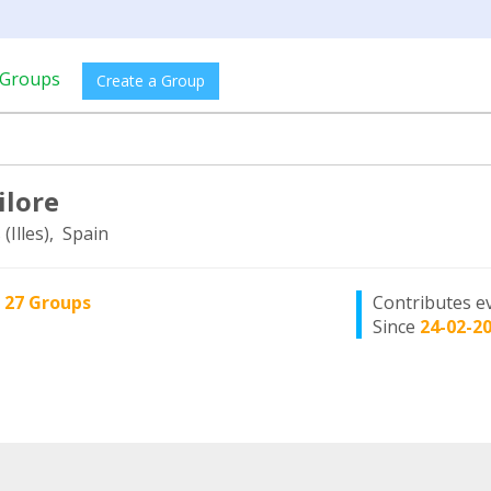
Groups
Create a Group
ilore
(Illes), Spain
n
27 Groups
Contributes e
Since
24-02-2