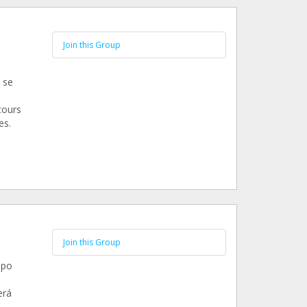
Join this Group
 se
cours
es.
Join this Group
upo
erá