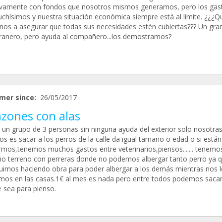
ivamente con fondos que nosotros mismos generamos, pero los gas
chísimos y nuestra situación económica siempre está al límite. ¿¿¿Q
nos a asegurar que todas sus necesidades estén cubiertas??? Un gra
ranero, pero ayuda al compañero...los demostramos?
mer since:
26/05/2017
azones con alas
un grupo de 3 personas sin ninguna ayuda del exterior solo nosotras
s es sacar a los perros de la calle da igual tamaño o edad o si está
rmos,tenemos muchos gastos entre veterinarios,piensos....... tenemo
o terreno con perreras donde no podemos albergar tanto perro ya 
uimos haciendo obra para poder albergar a los demás mientras nos l
imos en las casas.1€ al mes es nada pero entre todos podemos saca
 sea para pienso.