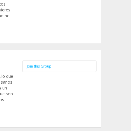
tos
uieres
no no
Join this Group
,lo que
n sanos
s un
que son
os
r