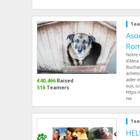
Tea
Asoc
Rom
Notre o
d’Alin
Buchar
acheter
aider e
€40,466
Raised
eux, ici
516
Teamers
https:
nie
Tea
HEL