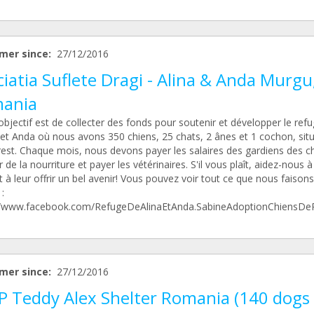
mer since:
27/12/2016
iatia Suflete Dragi - Alina & Anda Murgu
ania
bjectif est de collecter des fonds pour soutenir et développer le ref
a et Anda où nous avons 350 chiens, 25 chats, 2 ânes et 1 cochon, sit
est. Chaque mois, nous devons payer les salaires des gardiens des ch
 de la nourriture et payer les vétérinaires. S'il vous plaît, aidez-nous à
t à leur offrir un bel avenir! Vous pouvez voir tout ce que nous faison
 :
//www.facebook.com/RefugeDeAlinaEtAnda.SabineAdoptionChiensD
mer since:
27/12/2016
P Teddy Alex Shelter Romania (140 dogs