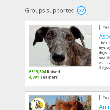
Groups supported
27
Tea
Asoc
The Ga
fight 
dogs, 
new lif
we have
Galgos 
€519,804
Raised
4,801
Teamers
Tea
Ani