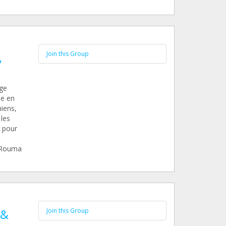
,
Join this Group
uge
ue en
iens,
 les
s pour
eRouma
 &
Join this Group