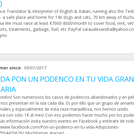
)
ce Translator & Interpreter of English & Italian, running also the Ted
r- a safe place and home for 140 dogs and cats, 70 km away of Bucha
a We must raise at least €7000-8000\month to cover food, rent, vet
orts, treatments, garbage, fuel, etc PayPal saraualexandra@yahoo.c
you
mer since:
09/01/2017
DA PON UN PODENCO EN TU VIDA GRAN
ARIA
enidos! Son numerosos los casos de podencos abandonados y en pel
 nos presentan en la isla cada día. Es por ello que un grupo de amant
imales y especialmente de esta raza maravillosa, nos hemos unido.
ora con sólo 1€ al mes! Con eso podemos hacer mucho por los pode
ás información visita nuestro evento en Facebook y entérate de todo
//www.facebook.com/Pon-un-podenco-en-tu-vida-Adopciones-
504420626/ Muchísimas gracias!