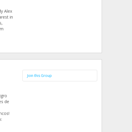
dy Alex
rest in
s,
om
Join this Group
igro
es de
ncos!
: