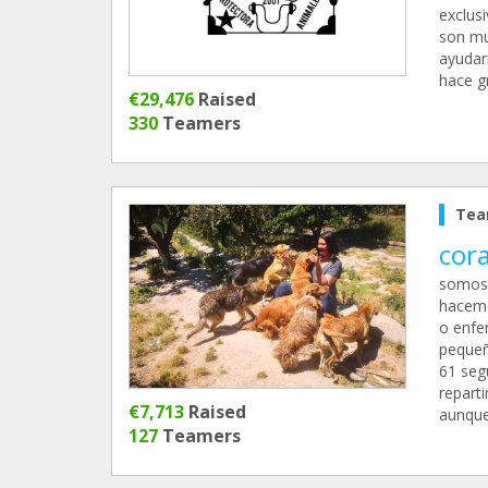
exclus
son mu
ayudar
hace g
€29,476
Raised
330
Teamers
Tea
cor
somos 
hacemo
o enfe
pequeñ
61 seg
repart
€7,713
Raised
aunque
127
Teamers