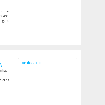
ke care
ks and
urgent
A
Join this Group
doba,
a ellos