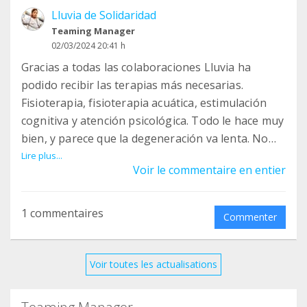
Lluvia de Solidaridad
Teaming Manager
02/03/2024 20:41 h
Gracias a todas las colaboraciones Lluvia ha
podido recibir las terapias más necesarias.
Fisioterapia, fisioterapia acuática, estimulación
cognitiva y atención psicológica. Todo le hace muy
bien, y parece que la degeneración va lenta. No
obstante perdura lo que ya ha perdido, la
Lire plus...
Voir le commentaire en entier
epilepsia sigue avanzando y ha debutado un
nuevo síntoma de ausencias. A finales de este año
le hicieron una extracción de líquido
1 commentaires
Commenter
cefalorraquídeo para valorar de nuevo y
confirmar los valores elevados de lactato que
analizaron hace un par de años. Estos resultados
Voir toutes les actualisations
han sido inciertos, pues los resultados dicrepaban
mucho entre una técnica de diagnóstico y otra,