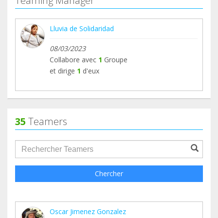
Teaming Manager
por lo que este mes valorarán el lactato con
resonancia... seguimos en el sendero del
Lluvia de Solidaridad
diagnóstico. Gracias por seguir ahí. Lluvia no se
rinde y sigue brillando su sonrisa.
08/03/2023
Collabore avec
1
Groupe
et dirige
1
d'eux
35
Teamers
groupProfile.searchForm.search.text???
Chercher
Oscar Jimenez Gonzalez