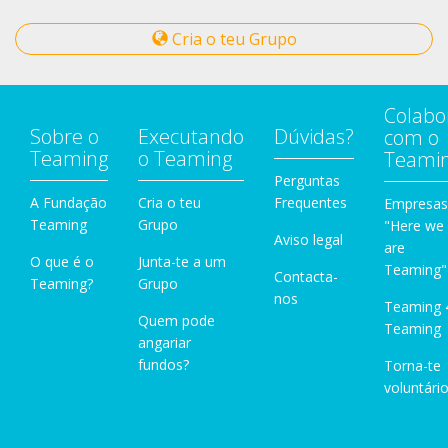
Cria o teu Grupo
Colabo
Sobre o
Executando
Dúvidas?
com o
Teaming
o Teaming
Teami
Perguntas
A Fundação
Cria o teu
Frequentes
Empresas
Teaming
Grupo
"Here we
Aviso legal
are
O que é o
Junta-te a um
Teaming"
Contacta-
Teaming?
Grupo
nos
Teaming 
Quem pode
Teaming
angariar
fundos?
Torna-te
voluntário