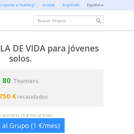
es ayudar a Teaming?
Accede
Regístrate
Español
Buscar
A DE VIDA para jóvenes
solos.
80
Teamers
750 €
recaudados
te aportarás 1 € al mes al Grupo.
 al Grupo (1 €/mes)