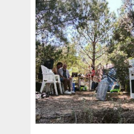
Sempre li dèiem el mateix:
"Quan estiguis preparat, la porta de la Lla
Avui, després de molt camí recorregut, el B
Ja estudia amb els seus companys, participa
comunitària de la Llar Escola de Vida.
Està feliç. Està compromès. I ho dona tot.
Perquè a vegades una segona oportunitat p
❤️ Benvingut a casa, Bachir.