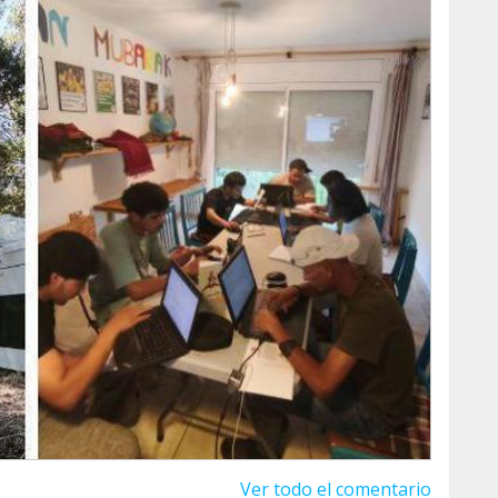
r continuarà oberta."
achir ha tornat.
 en les pràctiques i forma part de la vida
ot canviar una vida.
Ver todo el comentario