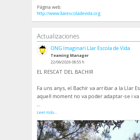
Página web:
http://www.llarescoladevida.org
Actualizaciones
ONG Imaginari Llar Escola de Vida
Teaming Manager
22/06/2026 08:55 h
EL RESCAT DEL BACHIR
Fa uns anys, el Bachir va arribar a la Llar E
aquell moment no va poder adaptar-se i va t
Durant tot aquest temps no l'hem abandon
Leer más...
L'hem visitat, l'hem acompanyat, li hem po
mòbil i, sobretot, amistat, confiança i espe