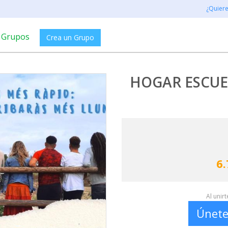
¿Quier
Grupos
Crea un Grupo
HOGAR ESCUEL
6.
Al unir
Únete