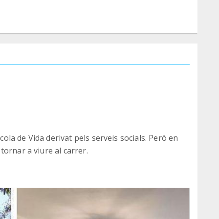
scola de Vida derivat pels serveis socials. Però en
ornar a viure al carrer.
at mai.
rtat menjar, una tenda de campanya, un telèfon
rança.