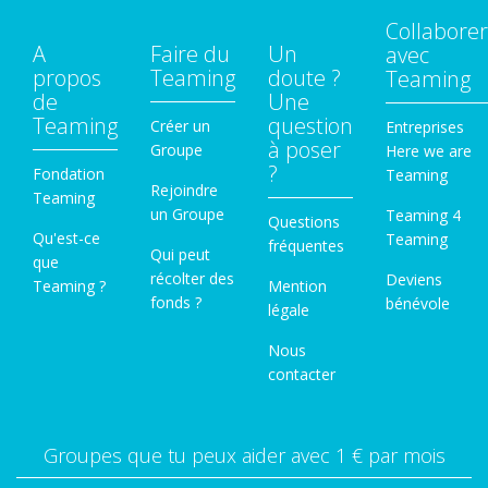
Collaborer
A
Faire du
Un
avec
propos
Teaming
doute ?
Teaming
de
Une
Teaming
question
Créer un
Entreprises
à poser
Groupe
Here we are
?
Fondation
Teaming
Rejoindre
Teaming
un Groupe
Teaming 4
Questions
Qu'est-ce
Teaming
fréquentes
Qui peut
que
récolter des
Deviens
Teaming ?
Mention
fonds ?
bénévole
légale
Nous
contacter
Groupes que tu peux aider avec 1 € par mois