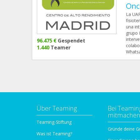
Onc
La UAPO
fisiote
una in
grupo 
interve
96.475 €
Gespendet
colabo
1.440
Teamer
Whats
Über Teaming
Bei Teamin
mitmache
Teaming-Stiftung
Gründe deine G
Was ist Teaming?