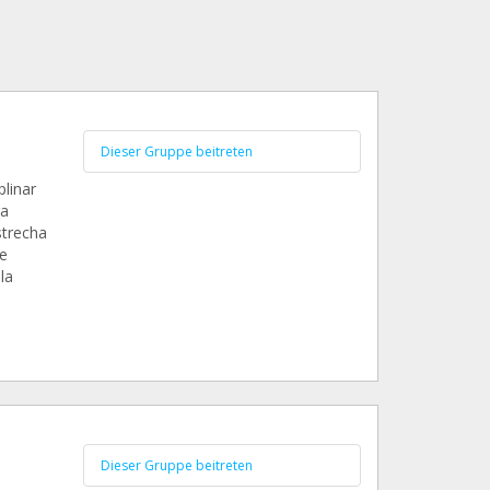
Dieser Gruppe beitreten
linar
ra
strecha
e
la
Dieser Gruppe beitreten