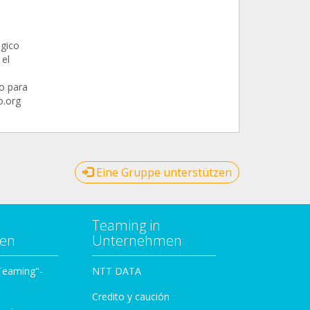
ógico
 el
po para
o.org
Eine Gruppe unterstützen
Teaming in
zen
Unternehmen
 Teaming"-
NTT DATA
Credito y caución