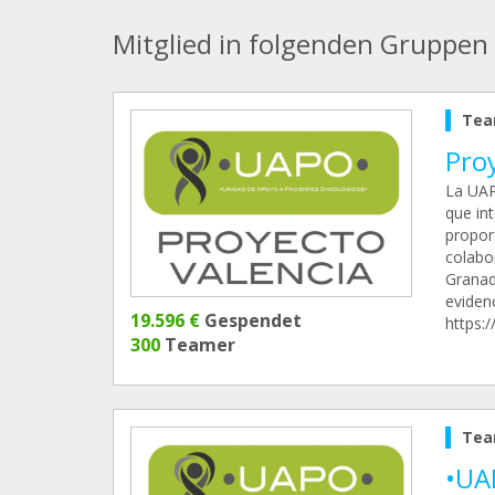
Mitglied in folgenden Gruppen
Tea
Pro
La UAP
que int
propor
colabo
Granad
evidenc
19.596 €
Gespendet
https:
300
Teamer
Tea
•UA