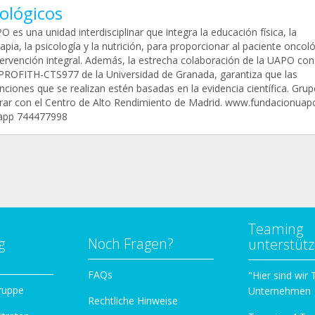
ológicos
 es una unidad interdisciplinar que integra la educación física, la
rapia, la psicología y la nutrición, para proporcionar al paciente oncol
tervención integral. Además, la estrecha colaboración de la UAPO con
PROFITH-CTS977 de la Universidad de Granada, garantiza que las
nciones que se realizan estén basadas en la evidencia científica. Gru
rar con el Centro de Alto Rendimiento de Madrid. www.fundacionuap
app 744477998
Teaming
g
Noch Fragen?
unterstüt
n
FAQs
"Hier sind wir
ruppe
Unternehmen
Rechtliche Hinweise