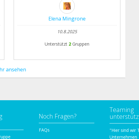
Elena Mingrone
10.8.2025
Unterstützt
2
Gruppen
hr ansehen
Teaming
g
Noch Fragen?
unterstüt
n
FAQs
"Hier sind wir
ruppe
Unternehmen