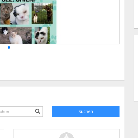
ile.searchForm.search.text???
Suchen