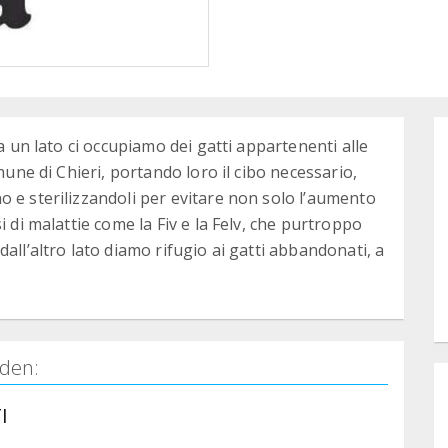
da un lato ci occupiamo dei gatti appartenenti alle
mune di Chieri, portando loro il cibo necessario,
 e sterilizzandoli per evitare non solo l’aumento
i di malattie come la Fiv e la Felv, che purtroppo
all’altro lato diamo rifugio ai gatti abbandonati, a
den:
I