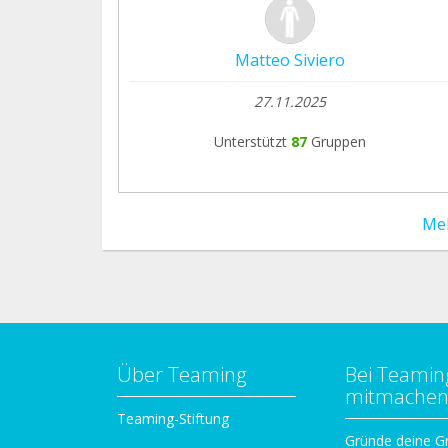
Matteo Siviero
27.11.2025
Unterstützt
87
Gruppen
Me
Über Teaming
Bei Teamin
mitmache
Teaming-Stiftung
Gründe deine G