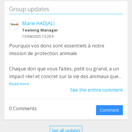
Group updates
Marie HADJALI
Teaming Manager
13/04/2025 13:26 h
Pourquoi vos dons sont essentiels à notre
mission de protection animale
Chaque don que vous faites, petit ou grand, a un
impact réel et concret sur la vie des animaux que
nous protégeons. Grâce à votre générosité, notre
Read more...
See the entire comment
association peut continuer à mener à bien ses
actions au quotidien. Voici à quoi servent vos dons
:
0 Comments
Comment
Soins vétérinaires
Beaucoup des animaux que nous recueillons
See all updates