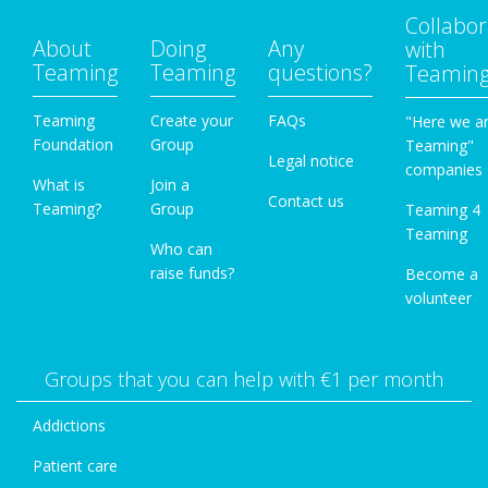
Collabor
About
Doing
Any
with
Teaming
Teaming
questions?
Teamin
Teaming
Create your
FAQs
"Here we a
Foundation
Group
Teaming"
Legal notice
companies
What is
Join a
Contact us
Teaming?
Group
Teaming 4
Teaming
Who can
raise funds?
Become a
volunteer
Groups that you can help with €1 per month
Addictions
Patient care