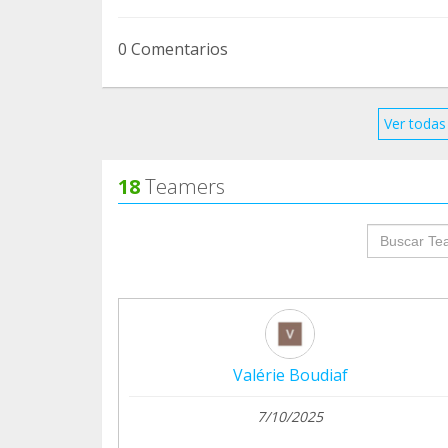
Ton aide est précieuse !! et nous te remerc
autour de toi.
0 Comentarios
Très belle journée
Sandrine
Ver todas 
18
Teamers
groupProf
Valérie Boudiaf
7/10/2025