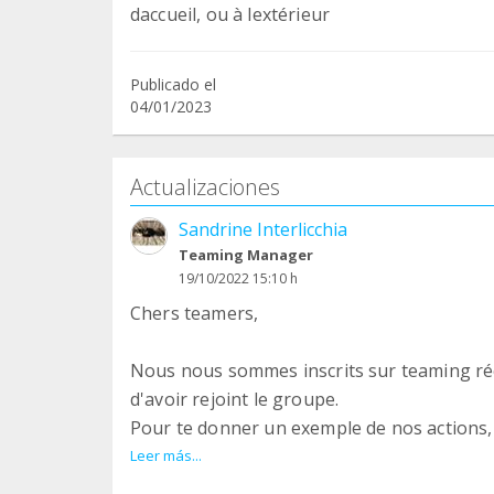
daccueil, ou à lextérieur
Publicado el
04/01/2023
Actualizaciones
Sandrine Interlicchia
Teaming Manager
19/10/2022 15:10 h
Chers teamers,
Nous nous sommes inscrits sur teaming ré
d'avoir rejoint le groupe.
Pour te donner un exemple de nos actions,
chatte libre, cela nous a coûté 350 €...Sans 
Leer más...
association, cela ne serait juste pas possible