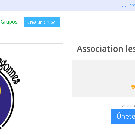
¿Quier
Grupos
Crea un Grupo
Association le
9
Al unir
Únete