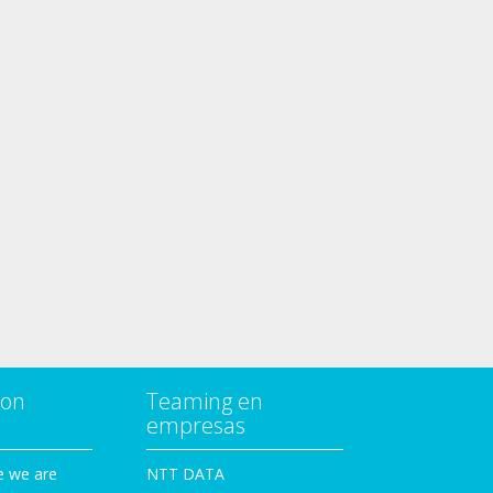
con
Teaming en
empresas
e we are
NTT DATA