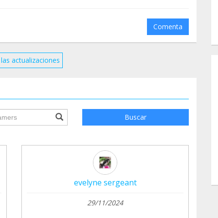
ions d'avance de faire connaitre notre association
Comenta
las actualizaciones
ile.searchForm.search.text???
Buscar
evelyne sergeant
29/11/2024