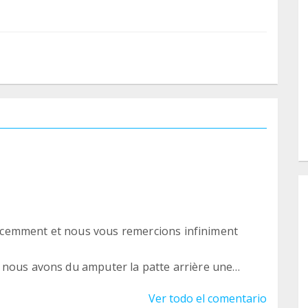
cemment et nous vous remercions infiniment
 nous avons du amputer la patte arrière une
les adhésions et divers dons faits à notre
Ver todo el comentario
...