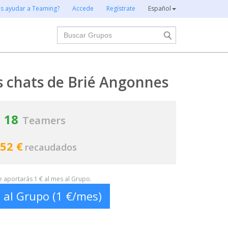
es ayudar a Teaming?
Accede
Regístrate
Español
Buscar
s chats de Brié Angonnes
18
Teamers
52 €
recaudados
te aportarás 1 € al mes al Grupo.
 al Grupo (1 €/mes)