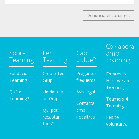
Denuncia el contingut
Col·labora
Sobre
Fent
Cap
amb
Teaming
Teaming
dubte?
Teaming
Fundació
Crea el teu
Preguntes
Empreses
Teaming
Grup
freqüents
Here we are
Teaming
Què és
Uneix-te a
Avís legal
Teaming?
un Grup
Teamers 4
Contacta
Teaming
Qui pot
amb
recaptar
nosaltres
Fes-te
fons?
voluntari/a