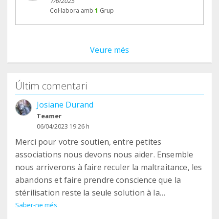
7/6/2025
Col·labora amb
1
Grup
Veure més
Últim comentari
Josiane Durand
Teamer
06/04/2023 19:26 h
Merci pour votre soutien, entre petites
associations nous devons nous aider. Ensemble
nous arriverons à faire reculer la maltraitance, les
abandons et faire prendre conscience que la
stérilisation reste la seule solution à la
prolifération des matous. Merci pour tout ce que
Saber-ne més
vous faites.