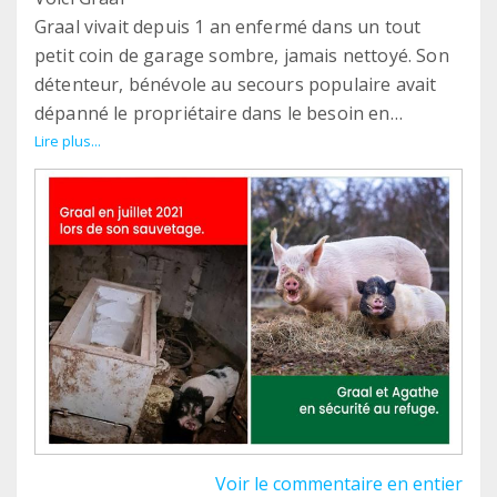
Graal vivait depuis 1 an enfermé dans un tout
petit coin de garage sombre, jamais nettoyé. Son
détenteur, bénévole au secours populaire avait
dépanné le propriétaire dans le besoin en
acceptant d’accueillir pour 3 jours le cochon.
Lire plus...
Mais l’homme a profité de ces 3 jours pour
disparaître, abandonnant ainsi son animal.
Son lieu de vie provisoire était alors devenu son
unique habitat depuis 1 an.
Grâce à la solidarité, nous avons pu secourir ce
petit cochon.
Depuis, il a été rejoint par sa copine Agathe
(sauvée de l’abattoir) et tous deux coulent des
jours heureux !
Voir le commentaire en entier