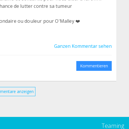
chance de lutter contre sa tumeur
ondaire ou douleur pour O'Malley ❤️
 compte malheureusement ...
Ganzen Kommentar sehen
aque vie compte❤️).
Kommentieren
mentare anzeigen
Teaming