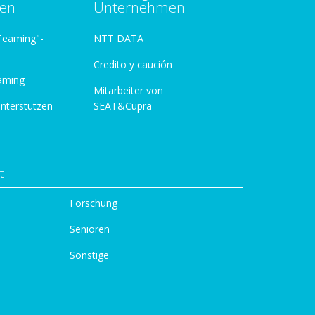
zen
Unternehmen
 Teaming"-
NTT DATA
Credito y caución
aming
Mitarbeiter von
unterstützen
SEAT&Cupra
t
Forschung
Senioren
Sonstige