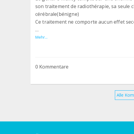
son traitement de radiothérapie, sa seule 
cérébrale(bénigne)
Ce traitement ne comporte aucun effet sec
Chaque don est un pas en plus et le temps
Mehr...
(Nous sommes une grande chat'mille ou ch
0 Kommentare
Merci❤️❤️❤️❤️‍
Alle Kom