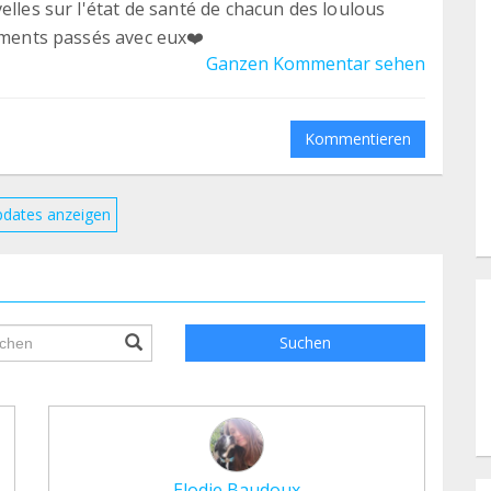
elles sur l'état de santé de chacun des loulous
moments passés avec eux❤️
Ganzen Kommentar sehen
Kommentieren
pdates anzeigen
ile.searchForm.search.text???
Suchen
Elodie Baudoux