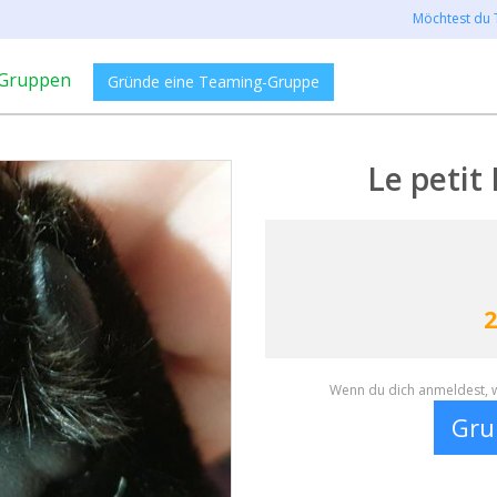
Möchtest du 
Gruppen
Gründe eine Teaming-Gruppe
Le petit
2
Wenn du dich anmeldest, w
Gru