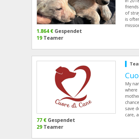
in 201
friends
of stra
is oft
missio
1.864 €
Gespendet
19
Teamer
Tea
Cuo
My name
where 
mother
chance
save d
care, a
77 €
Gespendet
29
Teamer