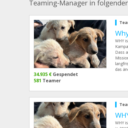
Teaming-Manager in folgende
Tea
Why
WHY is
Kampan
Dass al
Mission
langfr
das än
34.935 €
Gespendet
581
Teamer
Tea
WHY
WHY is