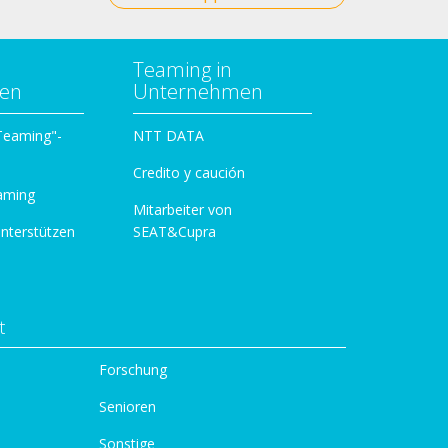
Teaming in
zen
Unternehmen
 Teaming"-
NTT DATA
Credito y caución
aming
Mitarbeiter von
unterstützen
SEAT&Cupra
t
Forschung
Senioren
Sonstige