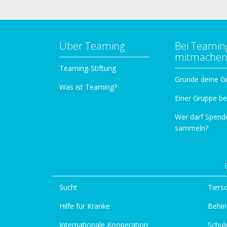
Über Teaming
Bei Teamin
mitmache
Teaming-Stiftung
Gründe deine G
Was ist Teaming?
Einer Gruppe be
Wer darf Spend
sammeln?
Sucht
Tiers
Hilfe für Kranke
Behin
Internationale Kooperation
Schul