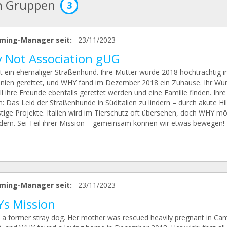
n Gruppen
3
ming-Manager seit:
23/11/2023
 Not Association gUG
t ein ehemaliger Straßenhund. Ihre Mutter wurde 2018 hochträchtig i
ien gerettet, und WHY fand im Dezember 2018 ein Zuhause. Ihr Wu
l ihre Freunde ebenfalls gerettet werden und eine Familie finden. Ihre
: Das Leid der Straßenhunde in Süditalien zu lindern – durch akute Hi
istige Projekte. Italien wird im Tierschutz oft übersehen, doch WHY m
dern. Sei Teil ihrer Mission – gemeinsam können wir etwas bewegen!
ming-Manager seit:
23/11/2023
s Mission
 a former stray dog. Her mother was rescued heavily pregnant in Ca