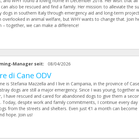
8, and WHY found a loving home in December 2018. Her wish: that all
 can also be rescued and find a family. Her mission: to alleviate the su
y dogs in southern Italy through emergency aid and long-term projects
en overlooked in animal welfare, but WHY wants to change that. Join h
n – together, we can make a difference!
ming-Manager seit:
08/04/2026
re di Cane ODV
 is Stefania Mazzella and I live in Campania, in the province of Case
stray dogs are still a major emergency. Since I was young, together 
, I have rescued and cared for abandoned dogs to give them a seco
. Today, despite work and family commitments, I continue every day 
ogs from the streets and shelters. Even just €1 a month can become 
nd hope. Join us!