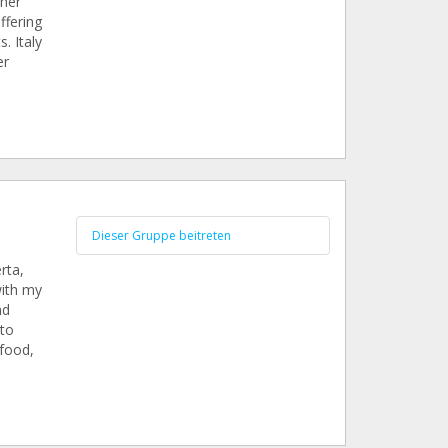
 her
ffering
. Italy
er
Dieser Gruppe beitreten
rta,
with my
nd
to
food,