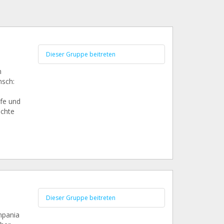
Dieser Gruppe beitreten
n
nsch:
lfe und
öchte
Dieser Gruppe beitreten
mpania