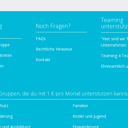
Teaming
g
Noch Fragen?
unterstüt
n
FAQs
"Hier sind wir
ruppe
Unternehmen
Rechtliche Hinweise
itreten
Teaming 4 Te
Kontakt
en
Ehrenamtlich 
Gruppen, die du mit 1 € pro Monat unterstützen kanns
chutz
Familien
derung
Kinder und Jugend
e und Ausbildung
Einwanderung