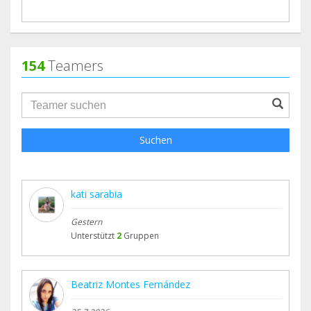
154
Teamers
groupProfile.searchForm.search.text???
Suchen
kati sarabia
Gestern
Unterstützt
2
Gruppen
Beatriz Montes Fernández