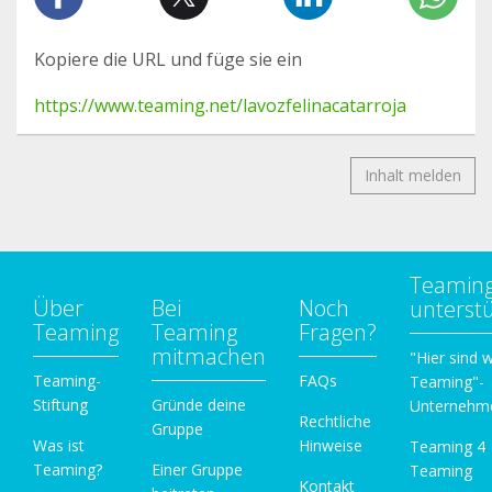
Kopiere die URL und füge sie ein
https://www.teaming.net/lavozfelinacatarroja
Inhalt melden
Teamin
Über
Bei
Noch
unterst
Teaming
Teaming
Fragen?
mitmachen
"Hier sind w
Teaming-
FAQs
Teaming"-
Stiftung
Gründe deine
Unternehm
Rechtliche
Gruppe
Was ist
Hinweise
Teaming 4
Teaming?
Einer Gruppe
Teaming
Kontakt