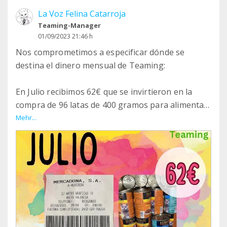
La Voz Felina Catarroja
Teaming-Manager
01/09/2023 21:46 h
Nos comprometimos a especificar dónde se
destina el dinero mensual de Teaming:
En Julio recibimos 62€ que se invirtieron en la
compra de 96 latas de 400 gramos para alimentar
las diferentes colonias felinas que cuidamos a
Mehr...
diario.
¡Muchas gracias!