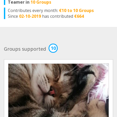
Teamer in
10 Groups
Contributes every month:
€10 to 10 Groups
Since
02-10-2019
has contributed
€664
10
Groups supported