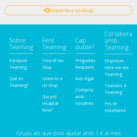
Uneix-te a un Grup
Col·labora
Sobre
Fent
Cap
amb
Teaming
Teaming
dubte?
Teaming
Fundació
Crea el teu
Preguntes
Empreses
Teaming
Grup
freqüents
Here we are
Teaming
Què és
Uneix-te a
Avís legal
Teaming?
un Grup
Teamers 4
Contacta
Teaming
Qui pot
amb
recaptar
nosaltres
Fes-te
fons?
voluntari/a
Grups als que pots ajudar amb 1 € al mes