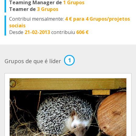
Teaming Manager de
1 Grupos
Teamer de
3 Grupos
Contribui mensalmente:
4 € para 4 Grupos/projetos
sociais
Desde
21-02-2013
contribuiu
606 €
1
Grupos de que é líder