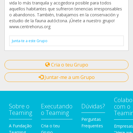
vida lo más tranquila y acogedora posible para todos
aquellos habitantes que sufrieron tenencias irresponsables
o abandonos. También, trabajamos en la conservación y
estudio de la fauna autóctona. ¡Únete a nuestro grupo!
www.centrehorus.org
Junta-te a este Grupo
Cria o teu Grupo
Juntar-me a um Grupo
Colabo
Sobre o
Executando
Dúvidas?
com o
Teaming
o Teaming
Teami
Perguntas
A Fundação
Cria o teu
Frequentes
Empresas
Teaming
Grupo
"Here we