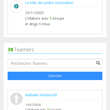
La tribu des poilus Association
25/11/2020
Collabore avec
1
Groupe
et dirige
1
d'eux
38
Teamers
groupProfile.searchForm.search.text???
Chercher
Nathalie Kerdoncuff
13/07/2026
Collabore avec
2
Groupes