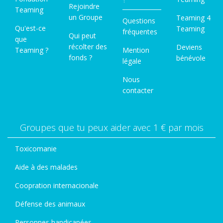
Rejoindre
Teaming
un Groupe
Teaming 4
Questions
Qu'est-ce
Teaming
fréquentes
Qui peut
que
récolter des
Deviens
Teaming ?
Mention
fonds ?
bénévole
légale
Nous
contacter
Groupes que tu peux aider avec 1 € par mois
Toxicomanie
Aide à des malades
Coopration internacionale
Défense des animaux
Personnes handicapées