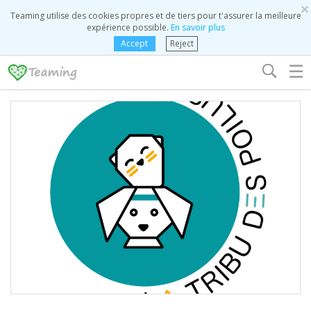
×
Teaming utilise des cookies propres et de tiers pour t'assurer la meilleure
expérience possible.
En savoir plus
Accept
Reject
☰