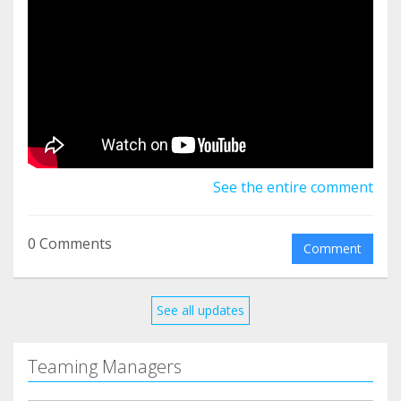
fois la période de chasse terminée. Les chiffres
couramment donnés font état de 50 000 lévriers
galgos ou podencos mais il y a tous les cas dont
nous n'avons pas connaissance.
See the entire comment
0 Comments
Comment
See all updates
Teaming Managers