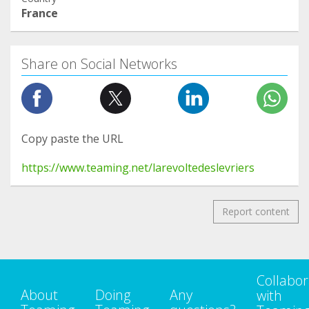
France
Share on Social Networks
Copy paste the URL
https://www.teaming.net/larevoltedeslevriers
Report content
Collabor
About
Doing
Any
with