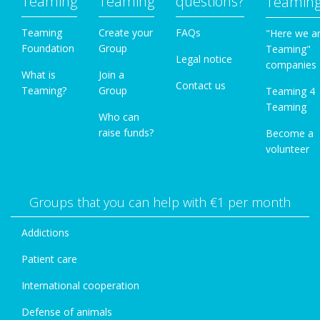
Teaming
Teaming
questions?
Teamin
Teaming
Create your
FAQs
"Here we a
Foundation
Group
Teaming"
Legal notice
companies
What is
Join a
Contact us
Teaming?
Group
Teaming 4
Teaming
Who can
raise funds?
Become a
volunteer
Groups that you can help with €1 per month
Addictions
Patient care
International cooperation
Defense of animals