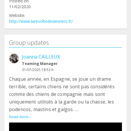
Posted on
11/02/2020
Website:
http://www.larevoltedeslevriers.fr/
Group updates
Joanna CAILLEUX
Teaming Manager
31/07/2025 18:53 h
Chaque année, en Espagne, se joue un drame
terrible, certains chiens ne sont pas considérés
comme des chiens de compagnie mais sont
uniquement utilisés à la garde ou la chasse, les
podencos, mastins et galgos.
Chaque année, des milliers de lévriers sont
Read more...
sacrifiés au nom d'une tradition ancestrale une