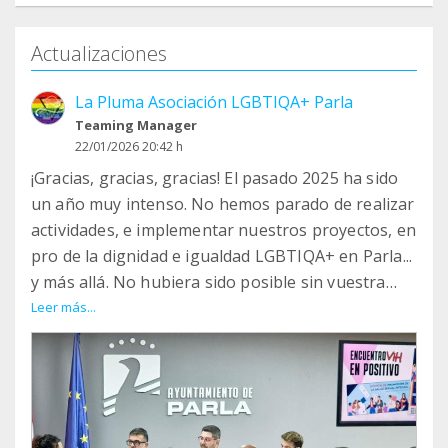
Actualizaciones
La Pluma Asociación LGBTIQA+ Parla
Teaming Manager
22/01/2026 20:42 h
¡Gracias, gracias, gracias! El pasado 2025 ha sido
un año muy intenso. No hemos parado de realizar
actividades, e implementar nuestros proyectos, en
pro de la dignidad e igualdad LGBTIQA+ en Parla...
y más allá. No hubiera sido posible sin vuestra
ayuda.
Leer más...
Continuamos fortaleciendo nuestra actividad
habitual:
- De miércoles a viernes estamos en nuestra Sede.
Damos respuesta a todas las necesidades que se